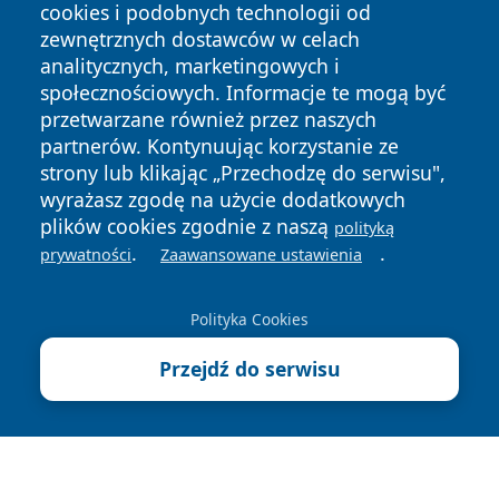
cookies i podobnych technologii od
zewnętrznych dostawców w celach
analitycznych, marketingowych i
społecznościowych. Informacje te mogą być
przetwarzane również przez naszych
partnerów. Kontynuując korzystanie ze
strony lub klikając „Przechodzę do serwisu",
wyrażasz zgodę na użycie dodatkowych
plików cookies zgodnie z naszą
polityką
.
.
prywatności
Zaawansowane ustawienia
Copyright © 2026 katowicelove.pl Wszystkie prawa
zastrzeżone.
Polityka Cookies
Przejdź do serwisu
Polityka
Polityka
News
Autorzy
Prywatności
Cookies