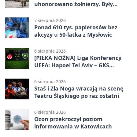
uhonorowano żołnierzy. Były
odznaczenia i wojskowy sprzęt
7 sierpnia 2026
Ponad 610 tys. papierosów bez
akcyzy u 50-latka z Mysłowic
6 sierpnia 2026
[PIŁKA NOŻNA] Liga Konferencji
UEFA: Hapoel Tel Aviv – GKS
Katowice 2:0 w pierwszym meczu 3.
rundy kwalifikacyjnej
6 sierpnia 2026
Staś i Zła Noga wracają na scenę
Teatru Śląskiego po raz ostatni
6 sierpnia 2026
Ozon przekroczył poziom
informowania w Katowicach