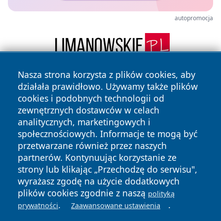
autopromocja
Nasza strona korzysta z plików cookies, aby
działała prawidłowo. Używamy także plików
cookies i podobnych technologii od
zewnętrznych dostawców w celach
analitycznych, marketingowych i
społecznościowych. Informacje te mogą być
Copyright © 2026 katowicelove.pl Wszystkie prawa
przetwarzane również przez naszych
zastrzeżone.
partnerów. Kontynuując korzystanie ze
strony lub klikając „Przechodzę do serwisu",
wyrażasz zgodę na użycie dodatkowych
Polityka
Polityka
News
Autorzy
plików cookies zgodnie z naszą
polityką
Prywatności
Cookies
.
.
prywatności
Zaawansowane ustawienia