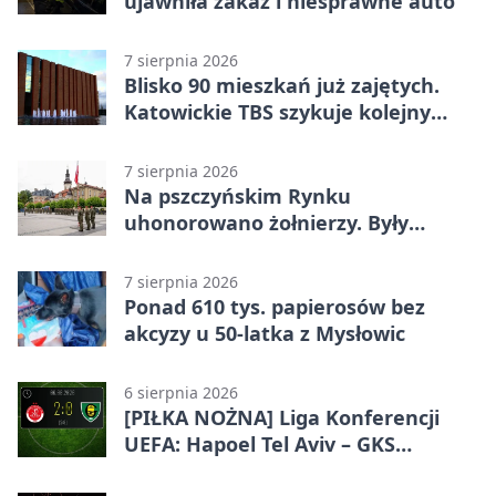
ujawniła zakaz i niesprawne auto
7 sierpnia 2026
Blisko 90 mieszkań już zajętych.
Katowickie TBS szykuje kolejny
budynek
7 sierpnia 2026
Na pszczyńskim Rynku
uhonorowano żołnierzy. Były
odznaczenia i wojskowy sprzęt
7 sierpnia 2026
Ponad 610 tys. papierosów bez
akcyzy u 50-latka z Mysłowic
6 sierpnia 2026
[PIŁKA NOŻNA] Liga Konferencji
UEFA: Hapoel Tel Aviv – GKS
Katowice 2:0 w pierwszym meczu 3.