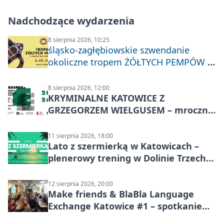
Nadchodzące wydarzenia
8 sierpnia 2026, 10:25
śląsko-zagłębiowskie szwendanie
okoliczne tropem ŻÓŁTYCH PEMPÓW z
Nakła do Miechowic
8 sierpnia 2026, 12:00
KRYMINALNE KATOWICE Z
GRZEGORZEM WIELGUSEM – mroczne
historie
11 sierpnia 2026, 18:00
Lato z szermierką w Katowicach –
plenerowy trening w Dolinie Trzech
Stawów
12 sierpnia 2026, 20:00
Make friends & BlaBla Language
Exchange Katowice #1 – spotkanie
językowe