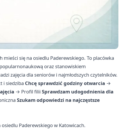
cach mieści się na osiedlu Paderewskiego. To placówka
ną i popularnonaukową oraz stanowiskiem
zi zajęcia dla seniorów i najmłodszych czytelników.
t i siedziba
Chcę sprawdzić godziny otwarcia
→
ajęcia
→
Profil filii
Sprawdzam udogodnienia dla
oniczna
Szukam odpowiedzi na najczęstsze
 na osiedlu Paderewskiego w Katowicach.