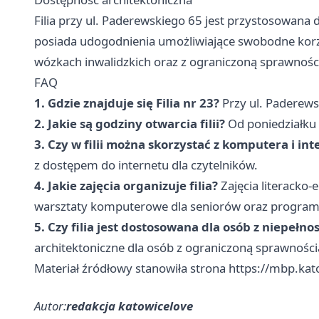
Filia przy ul. Paderewskiego 65 jest przystosowan
posiada udogodnienia umożliwiające swobodne korzy
wózkach inwalidzkich oraz z ograniczoną sprawnośc
FAQ
1. Gdzie znajduje się Filia nr 23?
Przy ul. Paderews
2. Jakie są godziny otwarcia filii?
Od poniedziałku 
3. Czy w filii można skorzystać z komputera i in
z dostępem do internetu dla czytelników.
4. Jakie zajęcia organizuje filia?
Zajęcia literacko-
warsztaty komputerowe dla seniorów oraz program 
5. Czy filia jest dostosowana dla osób z niepeł
architektoniczne dla osób z ograniczoną sprawnośc
Materiał źródłowy stanowiła strona https://mbp.katow
Autor:
redakcja katowicelove