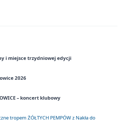
y i miejsce trzydniowej edycji
towice 2026
WICE – koncert klubowy
liczne tropem ŻÓŁTYCH PEMPÓW z Nakła do