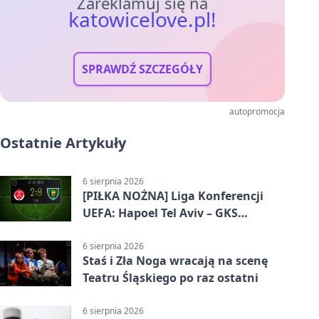
Zareklamuj się na
katowicelove.pl!
SPRAWDŹ SZCZEGÓŁY
autopromocja
Ostatnie Artykuły
6 sierpnia 2026
[PIŁKA NOŻNA] Liga Konferencji
UEFA: Hapoel Tel Aviv – GKS
Katowice 2:0 w pierwszym meczu 3.
rundy kwalifikacyjnej
6 sierpnia 2026
Staś i Zła Noga wracają na scenę
Teatru Śląskiego po raz ostatni
6 sierpnia 2026