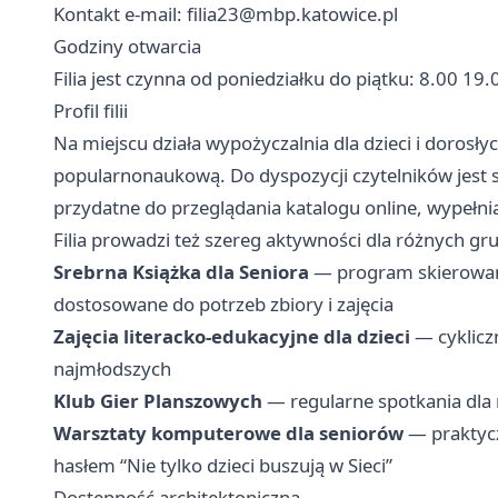
Kontakt e-mail:
filia23@mbp.katowice.pl
Godziny otwarcia
Filia jest czynna od poniedziałku do piątku: 8.00 19
Profil filii
Na miejscu działa wypożyczalnia dla dzieci i dorosły
popularnonaukową. Do dyspozycji czytelników jest
przydatne do przeglądania katalogu online, wypełni
Filia prowadzi też szereg aktywności dla różnych g
Srebrna Książka dla Seniora
— program skierowany
dostosowane do potrzeb zbiory i zajęcia
Zajęcia literacko-edukacyjne dla dzieci
— cykliczn
najmłodszych
Klub Gier Planszowych
— regularne spotkania dla
Warsztaty komputerowe dla seniorów
— praktycz
hasłem “Nie tylko dzieci buszują w Sieci”
Dostępność architektoniczna