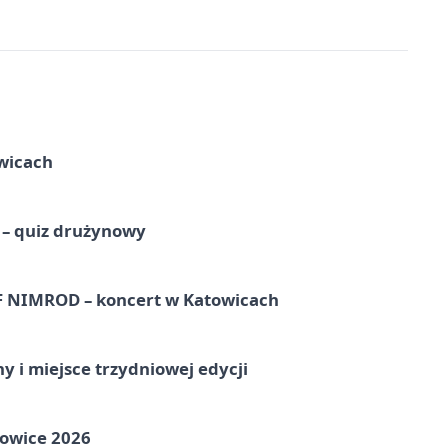
wicach
 – quiz drużynowy
NIMROD – koncert w Katowicach
y i miejsce trzydniowej edycji
towice 2026