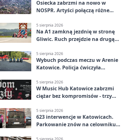
Osiecka zabrzmi na nowo w
NOSPR. Artyści połączą różne
muzyczne światy
5 sierpnia 2026
Na A1 zamkną jezdnię w stronę
Gliwic. Ruch przejdzie na drugą
stronę
5 sierpnia 2026
Wybuch podczas meczu w Arenie
Katowice. Policja ćwiczyła
ewakuację
5 sierpnia 2026
W Music Hub Katowice zabrzmi
ciężar bez kompromisów - trzy
zespoły na scenie
5 sierpnia 2026
623 interwencje w Katowicach.
Parkowanie znów na celowniku
strażników
5 sierpnia 2026