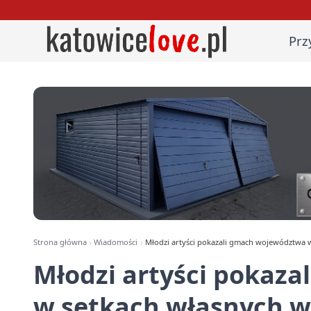
Prz
Strona główna
Wiadomości
Młodzi artyści pokazali gmach województwa w
Młodzi artyści pokaz
w setkach własnych w