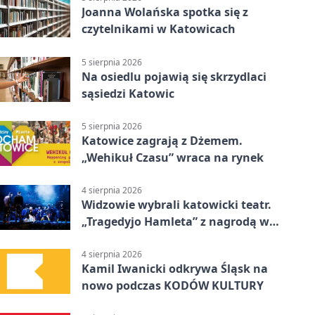
Joanna Wolańska spotka się z
czytelnikami w Katowicach
5 sierpnia 2026
Na osiedlu pojawią się skrzydlaci
sąsiedzi Katowic
5 sierpnia 2026
Katowice zagrają z Dżemem.
„Wehikuł Czasu” wraca na rynek
4 sierpnia 2026
Widzowie wybrali katowicki teatr.
„Tragedyjo Hamleta” z nagrodą w
Gdańsku
4 sierpnia 2026
Kamil Iwanicki odkrywa Śląsk na
nowo podczas KODÓW KULTURY