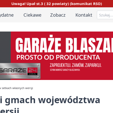
Uwaga! Upał st.3 ( 32 powiaty) (komunikat RSO)
ydatne
Ciekawe
Zobacz
Kontakt
 setkach własnych wersji
ali gmach województwa
ersji