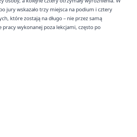
 osoby, a kolejne cztery otrzymały wyróżnienia. W
bo jury wskazało trzy miejsca na podium i cztery
ych, które zostają na długo – nie przez samą
e pracy wykonanej poza lekcjami, często po