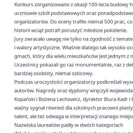
Konkurs zorganizowano z okazji 100-lecia budowy h
uczniowie szkół podstawowych oraz ponadpodstawo
organizatorów. Do oceny trafiło niemal 500 prac, co
historii wciąż potrafi poruszyć młodsze pokolenie.
Jury zwracało uwagę nie tylko na zgodność z temate
i walory artystyczne. Właśnie dlatego tak wysoko oc
gmach, który dla wielu mieszkańców jest jednym z n
Uczestnicy pokazali go raz monumentalnie, raz z d
bardziej osobisty, niemal szkicowy.
Podczas uroczystości organizatorzy podkreślali wy
autorów. Nagrody oraz dyplomy wręczyli wojewoda ś
Kopański i Bożena Lechowicz, dyrektor Biura Kadr i P
ważny sygnał również dla szkolnych pracowni plastyc
talent, ale też odwaga w interpretacji znanego miejs
Nazwiska laureatów padły w dwóch kategoriach