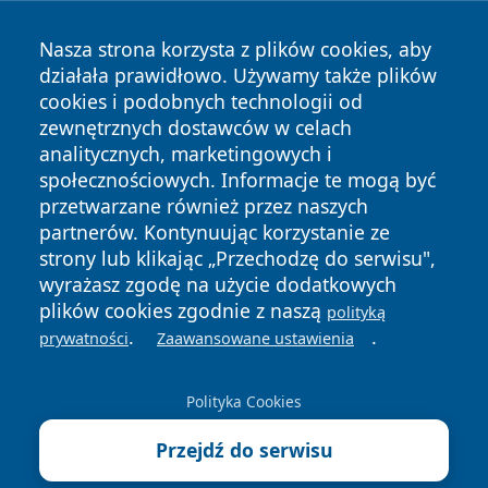
Katowicach Wydział I Cywilny pod poz. Pr. 3160
Nasza strona korzysta z plików cookies, aby
działała prawidłowo. Używamy także plików
cookies i podobnych technologii od
zewnętrznych dostawców w celach
Copyright © 2026 katowicelove.pl Wszystkie prawa
analitycznych, marketingowych i
zastrzeżone.
społecznościowych. Informacje te mogą być
przetwarzane również przez naszych
partnerów. Kontynuując korzystanie ze
Polityka
Polityka
News
Autorzy
strony lub klikając „Przechodzę do serwisu",
Prywatności
Cookies
wyrażasz zgodę na użycie dodatkowych
plików cookies zgodnie z naszą
polityką
.
.
prywatności
Zaawansowane ustawienia
Polityka Cookies
Przejdź do serwisu