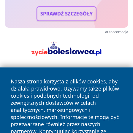
SPRAWDŹ SZCZEGÓŁY
autopromocja
Nasza strona korzysta z plików cookies, aby
działała prawidłowo. Używamy także plików
cookies i podobnych technologii od
zewnętrznych dostawców w celach
Copyright © 2026 katowicelove.pl Wszystkie prawa
analitycznych, marketingowych i
zastrzeżone.
społecznościowych. Informacje te mogą być
przetwarzane również przez naszych
partnerów. Kontynuując korzystanie ze
Polityka
Polityka