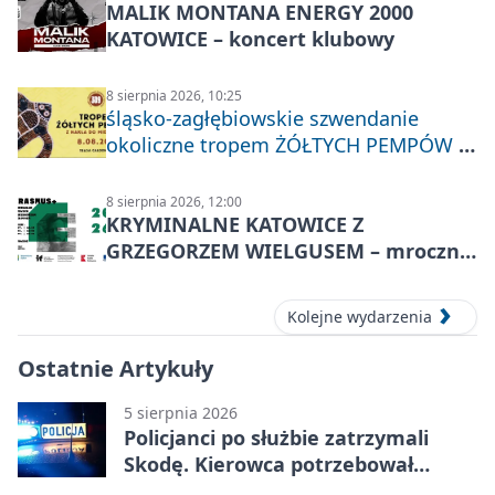
MALIK MONTANA ENERGY 2000
KATOWICE – koncert klubowy
8 sierpnia 2026, 10:25
śląsko-zagłębiowskie szwendanie
okoliczne tropem ŻÓŁTYCH PEMPÓW z
Nakła do Miechowic
8 sierpnia 2026, 12:00
KRYMINALNE KATOWICE Z
GRZEGORZEM WIELGUSEM – mroczne
historie
Kolejne wydarzenia
Ostatnie Artykuły
5 sierpnia 2026
Policjanci po służbie zatrzymali
Skodę. Kierowca potrzebował
pomocy