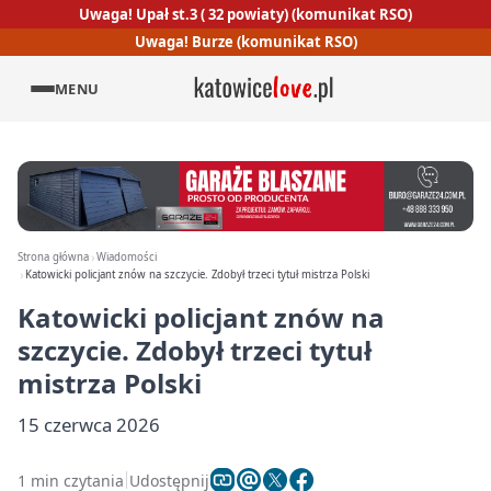
Uwaga! Upał st.3 ( 32 powiaty) (komunikat RSO)
Uwaga! Burze (komunikat RSO)
MENU
Strona główna
Wiadomości
Katowicki policjant znów na szczycie. Zdobył trzeci tytuł mistrza Polski
Katowicki policjant znów na
szczycie. Zdobył trzeci tytuł
mistrza Polski
15 czerwca 2026
1 min czytania
Udostępnij