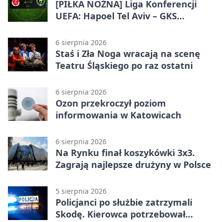
[PIŁKA NOŻNA] Liga Konferencji
UEFA: Hapoel Tel Aviv – GKS
Katowice 2:0 w pierwszym meczu 3.
rundy kwalifikacyjnej
6 sierpnia 2026
Staś i Zła Noga wracają na scenę
Teatru Śląskiego po raz ostatni
6 sierpnia 2026
Ozon przekroczył poziom
informowania w Katowicach
6 sierpnia 2026
Na Rynku finał koszykówki 3x3.
Zagrają najlepsze drużyny w Polsce
5 sierpnia 2026
Policjanci po służbie zatrzymali
Skodę. Kierowca potrzebował