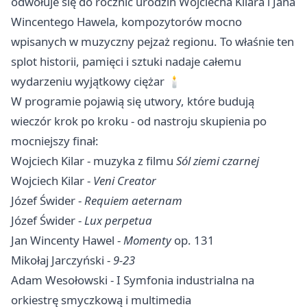
odwołuje się do rocznic urodzin Wojciecha Kilara i Jana
Wincentego Hawela, kompozytorów mocno
wpisanych w muzyczny pejzaż regionu. To właśnie ten
splot historii, pamięci i sztuki nadaje całemu
wydarzeniu wyjątkowy ciężar 🕯️
W programie pojawią się utwory, które budują
wieczór krok po kroku - od nastroju skupienia po
mocniejszy finał:
Wojciech Kilar - muzyka z filmu
Sól ziemi czarnej
Wojciech Kilar -
Veni Creator
Józef Świder -
Requiem aeternam
Józef Świder -
Lux perpetua
Jan Wincenty Hawel -
Momenty
op. 131
Mikołaj Jarczyński -
9-23
Adam Wesołowski - I Symfonia industrialna na
orkiestrę smyczkową i multimedia