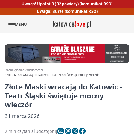
Uwaga! Upał st.3 ( 32 powiaty) (komunikat RSO)
Uwaga! Burze (komunikat RSO)
MENU
Strona główna
Wiadomości
Złote Maski wracają do Katowic - Teatr Śląski świętuje mocny wieczór
Złote Maski wracają do Katowic -
Teatr Śląski świętuje mocny
wieczór
31 marca 2026
2 min czytania
Udostępnij