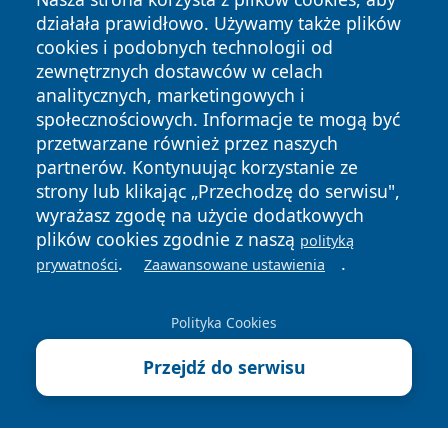
działała prawidłowo. Używamy także plików
cookies i podobnych technologii od
zewnętrznych dostawców w celach
analitycznych, marketingowych i
społecznościowych. Informacje te mogą być
Copyright © 2026 katowicelove.pl Wszystkie prawa
przetwarzane również przez naszych
zastrzeżone.
partnerów. Kontynuując korzystanie ze
strony lub klikając „Przechodzę do serwisu",
wyrażasz zgodę na użycie dodatkowych
Polityka
Polityka
News
Autorzy
plików cookies zgodnie z naszą
polityką
Prywatności
Cookies
.
.
prywatności
Zaawansowane ustawienia
Polityka Cookies
Przejdź do serwisu