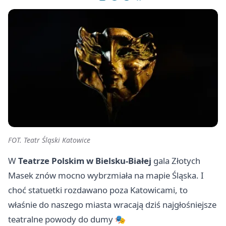
FOT. Teatr Śląski Katowice
W
Teatrze Polskim w Bielsku-Białej
gala Złotych
Masek znów mocno wybrzmiała na mapie Śląska. I
choć statuetki rozdawano poza Katowicami, to
właśnie do naszego miasta wracają dziś najgłośniejsze
teatralne powody do dumy 🎭