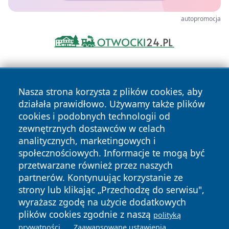
autopromocja
Nasza strona korzysta z plików cookies, aby
działała prawidłowo. Używamy także plików
cookies i podobnych technologii od
zewnętrznych dostawców w celach
Copyright © 2026 katowicelove.pl Wszystkie prawa
analitycznych, marketingowych i
zastrzeżone.
społecznościowych. Informacje te mogą być
przetwarzane również przez naszych
partnerów. Kontynuując korzystanie ze
Polityka
Polityka
News
Autorzy
strony lub klikając „Przechodzę do serwisu",
Prywatności
Cookies
wyrażasz zgodę na użycie dodatkowych
plików cookies zgodnie z naszą
polityką
.
.
prywatności
Zaawansowane ustawienia