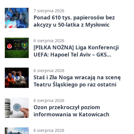
odznaczenia i wojskowy sprzęt
7 sierpnia 2026
Ponad 610 tys. papierosów bez
akcyzy u 50-latka z Mysłowic
6 sierpnia 2026
[PIŁKA NOŻNA] Liga Konferencji
UEFA: Hapoel Tel Aviv – GKS
Katowice 2:0 w pierwszym meczu 3.
rundy kwalifikacyjnej
6 sierpnia 2026
Staś i Zła Noga wracają na scenę
Teatru Śląskiego po raz ostatni
6 sierpnia 2026
Ozon przekroczył poziom
informowania w Katowicach
6 sierpnia 2026