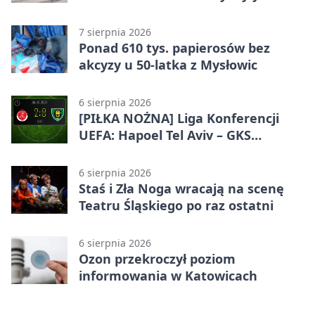
odznaczenia i wojskowy sprzęt
7 sierpnia 2026
Ponad 610 tys. papierosów bez
akcyzy u 50-latka z Mysłowic
6 sierpnia 2026
[PIŁKA NOŻNA] Liga Konferencji
UEFA: Hapoel Tel Aviv – GKS
Katowice 2:0 w pierwszym meczu 3.
rundy kwalifikacyjnej
6 sierpnia 2026
Staś i Zła Noga wracają na scenę
Teatru Śląskiego po raz ostatni
6 sierpnia 2026
Ozon przekroczył poziom
informowania w Katowicach