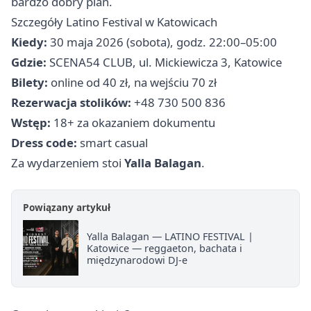
bardzo dobry plan.
Szczegóły Latino Festival w Katowicach
Kiedy:
30 maja 2026 (sobota), godz. 22:00–05:00
Gdzie:
SCENA54 CLUB, ul. Mickiewicza 3, Katowice
Bilety:
online od 40 zł, na wejściu 70 zł
Rezerwacja stolików:
+48 730 500 836
Wstęp:
18+ za okazaniem dokumentu
Dress code:
smart casual
Za wydarzeniem stoi
Yalla Balagan
.
Powiązany artykuł
Yalla Balagan — LATINO FESTIVAL |
Katowice — reggaeton, bachata i
międzynarodowi DJ-e