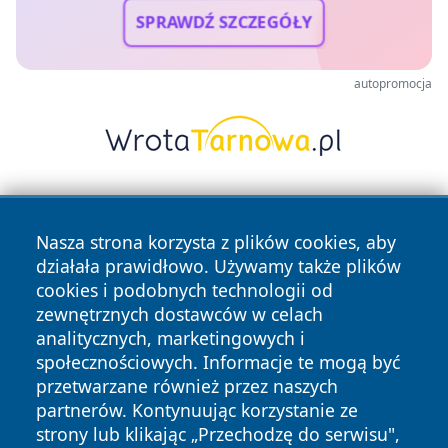
SPRAWDŹ SZCZEGÓŁY
autopromocja
Nasza strona korzysta z plików cookies, aby
działała prawidłowo. Używamy także plików
cookies i podobnych technologii od
zewnętrznych dostawców w celach
Copyright © 2026 katowicelove.pl Wszystkie prawa
analitycznych, marketingowych i
zastrzeżone.
społecznościowych. Informacje te mogą być
przetwarzane również przez naszych
partnerów. Kontynuując korzystanie ze
Polityka
Polityka
News
Autorzy
strony lub klikając „Przechodzę do serwisu",
Prywatności
Cookies