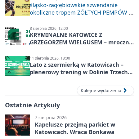
śląsko-zagłębiowskie szwendanie
okoliczne tropem ŻÓŁTYCH PEMPÓW z
Nakła do Miechowic
8 sierpnia 2026, 12:00
KRYMINALNE KATOWICE Z
GRZEGORZEM WIELGUSEM – mroczne
historie
11 sierpnia 2026, 18:00
Lato z szermierką w Katowicach –
plenerowy trening w Dolinie Trzech
Stawów
Kolejne wydarzenia
Ostatnie Artykuły
7 sierpnia 2026
Kapelusze przejmą parkiet w
Katowicach. Wraca Bonkawa