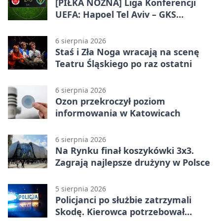
[PIŁKA NOŻNA] Liga Konferencji
UEFA: Hapoel Tel Aviv – GKS
Katowice 2:0 w pierwszym meczu 3.
rundy kwalifikacyjnej
6 sierpnia 2026
Staś i Zła Noga wracają na scenę
Teatru Śląskiego po raz ostatni
6 sierpnia 2026
Ozon przekroczył poziom
informowania w Katowicach
6 sierpnia 2026
Na Rynku finał koszykówki 3x3.
Zagrają najlepsze drużyny w Polsce
5 sierpnia 2026
Policjanci po służbie zatrzymali
Skodę. Kierowca potrzebował