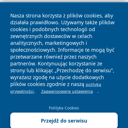
Nasza strona korzysta z plików cookies, aby
działała prawidłowo. Używamy także plików
cookies i podobnych technologii od
zewnętrznych dostawców w celach
Copyright © 2026 katowicelove.pl Wszystkie prawa
analitycznych, marketingowych i
zastrzeżone.
społecznościowych. Informacje te mogą być
przetwarzane również przez naszych
partnerów. Kontynuując korzystanie ze
Polityka
Polityka
News
Autorzy
strony lub klikając „Przechodzę do serwisu",
Prywatności
Cookies
wyrażasz zgodę na użycie dodatkowych
plików cookies zgodnie z naszą
polityką
.
.
prywatności
Zaawansowane ustawienia
Polityka Cookies
Przejdź do serwisu