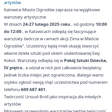
artystów
Katowice Miasto Ogrodów zaprasza na wyjątkowe
warsztaty artystyczne
W dniach
24-27 lutego 2025 roku
, od godziny
10:00
do 12:00
, w Katowicach odbędą się fascynujące
warsztaty twórcze w ramach akcji Zima w Mieście
Ogrodów”. Uczestnicy będą mieli okazję stworzyć
własne dzieła sztuki pod okiem utalentowanej Ewy
Kokot. Warsztaty odbędą się w
Pokój Sztuki Dziecka,
IV piętro
, a udział w nich jest całkowicie bezpłatny.
Jednak liczba miejsc jest ograniczona, dlatego warto
szybko zgłosić swoją chęć uczestnictwa pod numerem
telefonu
609 687 401
.
Twórczość Urszuli Broll jako inspiracja dla młodych
artystów
Motywem przewodnim warsztatów będzie twórczość