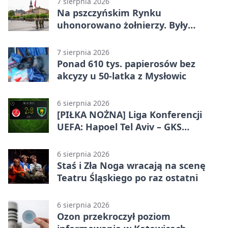
7 sierpnia 2026
Na pszczyńskim Rynku
uhonorowano żołnierzy. Były
odznaczenia i wojskowy sprzęt
7 sierpnia 2026
Ponad 610 tys. papierosów bez
akcyzy u 50-latka z Mysłowic
6 sierpnia 2026
[PIŁKA NOŻNA] Liga Konferencji
UEFA: Hapoel Tel Aviv – GKS
Katowice 2:0 w pierwszym meczu 3.
rundy kwalifikacyjnej
6 sierpnia 2026
Staś i Zła Noga wracają na scenę
Teatru Śląskiego po raz ostatni
6 sierpnia 2026
Ozon przekroczył poziom