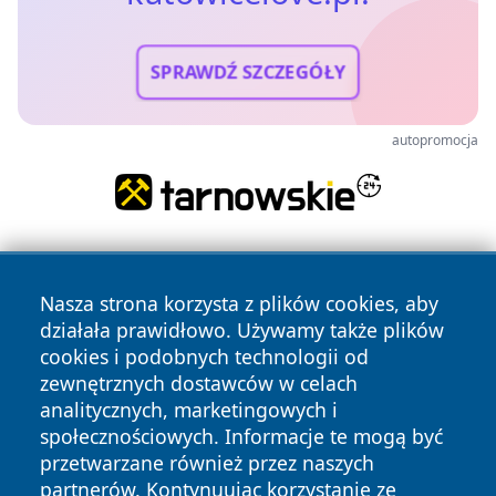
SPRAWDŹ SZCZEGÓŁY
autopromocja
Nasza strona korzysta z plików cookies, aby
działała prawidłowo. Używamy także plików
cookies i podobnych technologii od
zewnętrznych dostawców w celach
Copyright © 2026 katowicelove.pl Wszystkie prawa
analitycznych, marketingowych i
zastrzeżone.
społecznościowych. Informacje te mogą być
przetwarzane również przez naszych
partnerów. Kontynuując korzystanie ze
Polityka
Polityka