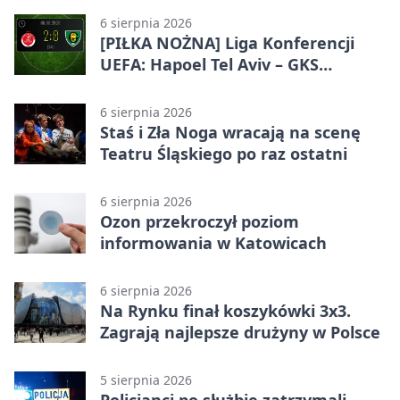
6 sierpnia 2026
[PIŁKA NOŻNA] Liga Konferencji
UEFA: Hapoel Tel Aviv – GKS
Katowice 2:0 w pierwszym meczu 3.
rundy kwalifikacyjnej
6 sierpnia 2026
Staś i Zła Noga wracają na scenę
Teatru Śląskiego po raz ostatni
6 sierpnia 2026
Ozon przekroczył poziom
informowania w Katowicach
6 sierpnia 2026
Na Rynku finał koszykówki 3x3.
Zagrają najlepsze drużyny w Polsce
5 sierpnia 2026