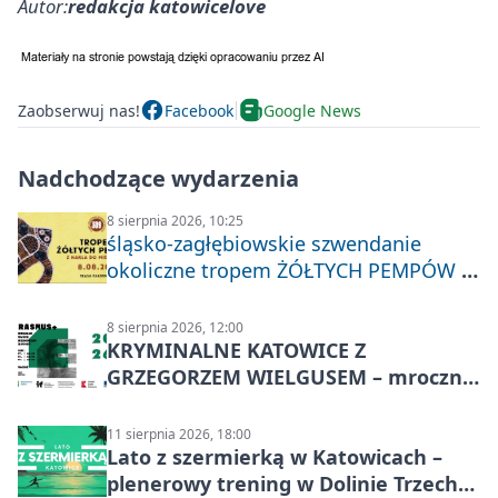
Autor:
redakcja katowicelove
Zaobserwuj nas!
Facebook
Google News
Nadchodzące wydarzenia
8 sierpnia 2026, 10:25
śląsko-zagłębiowskie szwendanie
okoliczne tropem ŻÓŁTYCH PEMPÓW z
Nakła do Miechowic
8 sierpnia 2026, 12:00
KRYMINALNE KATOWICE Z
GRZEGORZEM WIELGUSEM – mroczne
historie
11 sierpnia 2026, 18:00
Lato z szermierką w Katowicach –
plenerowy trening w Dolinie Trzech