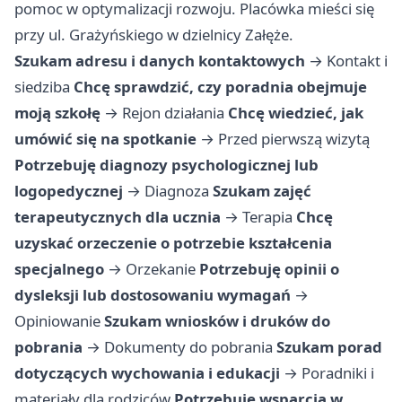
pomoc w optymalizacji rozwoju. Placówka mieści się
przy ul. Grażyńskiego w dzielnicy Załęże.
Szukam adresu i danych kontaktowych
→
Kontakt i
siedziba
Chcę sprawdzić, czy poradnia obejmuje
moją szkołę
→
Rejon działania
Chcę wiedzieć, jak
umówić się na spotkanie
→
Przed pierwszą wizytą
Potrzebuję diagnozy psychologicznej lub
logopedycznej
→
Diagnoza
Szukam zajęć
terapeutycznych dla ucznia
→
Terapia
Chcę
uzyskać orzeczenie o potrzebie kształcenia
specjalnego
→
Orzekanie
Potrzebuję opinii o
dysleksji lub dostosowaniu wymagań
→
Opiniowanie
Szukam wniosków i druków do
pobrania
→
Dokumenty do pobrania
Szukam porad
dotyczących wychowania i edukacji
→
Poradniki i
materiały dla rodziców
Potrzebuję wsparcia w