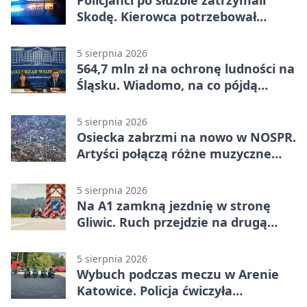
Policjanci po służbie zatrzymali
Skodę. Kierowca potrzebował
pomocy
5 sierpnia 2026
564,7 mln zł na ochronę ludności na
Śląsku. Wiadomo, na co pójdą
środki
5 sierpnia 2026
Osiecka zabrzmi na nowo w NOSPR.
Artyści połączą różne muzyczne
światy
5 sierpnia 2026
Na A1 zamkną jezdnię w stronę
Gliwic. Ruch przejdzie na drugą
stronę
5 sierpnia 2026
Wybuch podczas meczu w Arenie
Katowice. Policja ćwiczyła