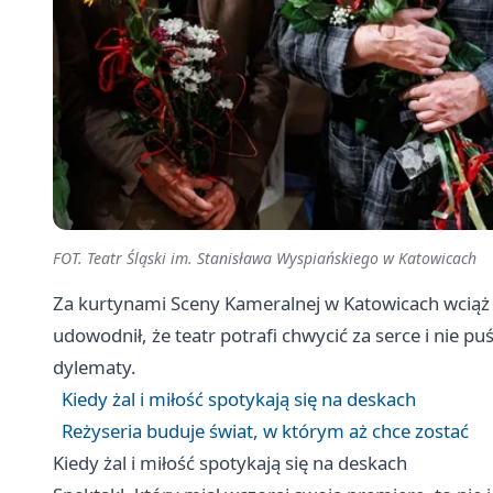
FOT. Teatr Śląski im. Stanisława Wyspiańskiego w Katowicach
Za kurtynami Sceny Kameralnej w Katowicach wciąż 
udowodnił, że teatr potrafi chwycić za serce i nie pu
dylematy.
Kiedy żal i miłość spotykają się na deskach
Reżyseria buduje świat, w którym aż chce zostać
Kiedy żal i miłość spotykają się na deskach