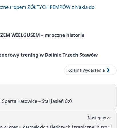
liczne tropem ŻÓŁTYCH PEMPÓW z Nakła do
EM WIELGUSEM – mroczne historie
lenerowy trening w Dolinie Trzech Stawów
Kolejne wydarzenia
 Sparta Katowice – Stal Jasień 0:0
Następny >>
o w kręgu katowickich śledczych i tragicznej historii