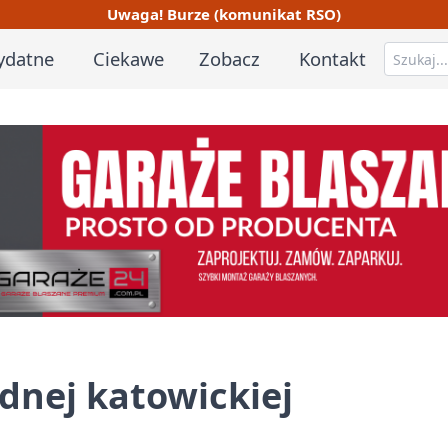
Uwaga! Burze (komunikat RSO)
ydatne
Ciekawe
Zobacz
Kontakt
ednej katowickiej