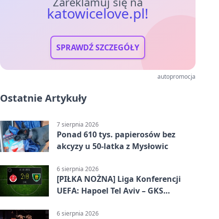
Zareklamuj się na
katowicelove.pl!
SPRAWDŹ SZCZEGÓŁY
autopromocja
Ostatnie Artykuły
7 sierpnia 2026
Ponad 610 tys. papierosów bez
akcyzy u 50-latka z Mysłowic
6 sierpnia 2026
[PIŁKA NOŻNA] Liga Konferencji
UEFA: Hapoel Tel Aviv – GKS
Katowice 2:0 w pierwszym meczu 3.
rundy kwalifikacyjnej
6 sierpnia 2026