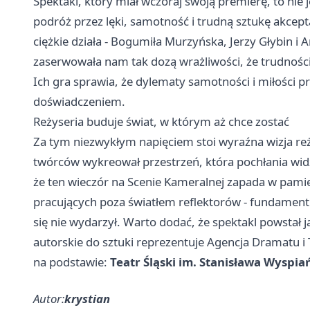
Spektakl, który miał wczoraj swoją premierę, to nie 
podróż przez lęki, samotność i trudną sztukę akcepta
ciężkie działa - Bogumiła Murzyńska, Jerzy Głybin i 
zaserwowała nam tak dozą wrażliwości, że trudnośc
Ich gra sprawia, że dylematy samotności i miłości p
doświadczeniem.
Reżyseria buduje świat, w którym aż chce zostać
Za tym niezwykłym napięciem stoi wyraźna wizja re
twórców wykreował przestrzeń, która pochłania widza 
że ten wieczór na Scenie Kameralnej zapada w pami
pracujących poza światłem reflektorów - fundament 
się nie wydarzył. Warto dodać, że spektakl powstał
autorskie do sztuki reprezentuje Agencja Dramatu i 
na podstawie:
Teatr Śląski im. Stanisława Wyspi
Autor:
krystian