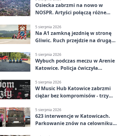
Osiecka zabrzmi na nowo w
NOSPR. Artyści połączą różne
muzyczne światy
5 sierpnia 2026
Na A1 zamkną jezdnię w stronę
Gliwic. Ruch przejdzie na drugą
stronę
5 sierpnia 2026
Wybuch podczas meczu w Arenie
Katowice. Policja ćwiczyła
ewakuację
5 sierpnia 2026
W Music Hub Katowice zabrzmi
ciężar bez kompromisów - trzy
zespoły na scenie
5 sierpnia 2026
623 interwencje w Katowicach.
Parkowanie znów na celowniku
strażników