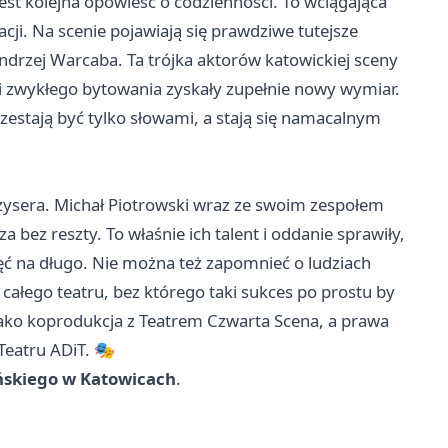
jest kolejna opowieść o codzienności. To wciągająca
cji. Na scenie pojawiają się prawdziwe tutejsze
Andrzej Warcaba. Ta trójka aktorów katowickiej sceny
i zwykłego bytowania zyskały zupełnie nowy wymiar.
rzestają być tylko słowami, a stają się namacalnym
żysera. Michał Piotrowski wraz ze swoim zespołem
bez reszty. To właśnie ich talent i oddanie sprawiły,
ęć na długo. Nie można też zapomnieć o ludziach
całego teatru, bez którego taki sukces po prostu by
 jako koprodukcja z Teatrem Czwarta Scena, a prawa
Teatru ADiT. 🎭
ańskiego w Katowicach
.