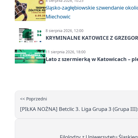
8 sierpnia 2026, 10:25
śląsko-zagłębiowskie szwendanie oko
Miechowic
8 sierpnia 2026, 12:00
KRYMINALNE KATOWICE Z GRZEGORZ
11 sierpnia 2026, 18:00
Lato z szermierką w Katowicach – p
<< Poprzedni
[PIŁKA NOŻNA] Betclic 3. Liga Grupa 3 (Grupa III):
Filolodzy z Uniwersytetu Śląskieg