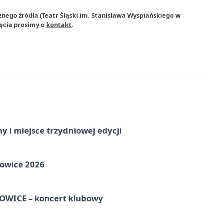
znego źródła (Teatr Śląski im. Stanisława Wyspiańskiego w
ęcia prosimy o
kontakt
.
y i miejsce trzydniowej edycji
towice 2026
WICE – koncert klubowy