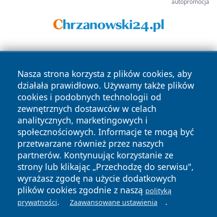
autopromocja
Nasza strona korzysta z plików cookies, aby
działała prawidłowo. Używamy także plików
cookies i podobnych technologii od
zewnętrznych dostawców w celach
Copyright © 2026 katowicelove.pl Wszystkie prawa
analitycznych, marketingowych i
zastrzeżone.
społecznościowych. Informacje te mogą być
przetwarzane również przez naszych
partnerów. Kontynuując korzystanie ze
Polityka
Polityka
News
Autorzy
strony lub klikając „Przechodzę do serwisu",
Prywatności
Cookies
wyrażasz zgodę na użycie dodatkowych
plików cookies zgodnie z naszą
polityką
.
.
prywatności
Zaawansowane ustawienia