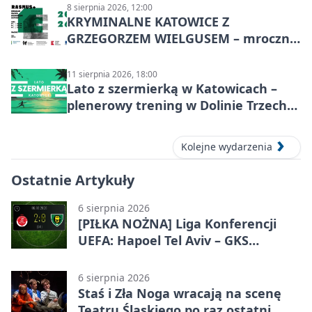
8 sierpnia 2026, 12:00
KRYMINALNE KATOWICE Z
GRZEGORZEM WIELGUSEM – mroczne
historie
11 sierpnia 2026, 18:00
Lato z szermierką w Katowicach –
plenerowy trening w Dolinie Trzech
Stawów
Kolejne wydarzenia
Ostatnie Artykuły
6 sierpnia 2026
[PIŁKA NOŻNA] Liga Konferencji
UEFA: Hapoel Tel Aviv – GKS
Katowice 2:0 w pierwszym meczu 3.
rundy kwalifikacyjnej
6 sierpnia 2026
Staś i Zła Noga wracają na scenę
Teatru Śląskiego po raz ostatni