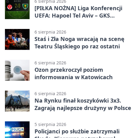
6 sierpnia 2026
[PIŁKA NOŻNA] Liga Konferencji
UEFA: Hapoel Tel Aviv – GKS
Katowice 2:0 w pierwszym meczu 3.
rundy kwalifikacyjnej
6 sierpnia 2026
Staś i Zła Noga wracają na scenę
Teatru Śląskiego po raz ostatni
6 sierpnia 2026
Ozon przekroczył poziom
informowania w Katowicach
6 sierpnia 2026
Na Rynku finał koszykówki 3x3.
Zagrają najlepsze drużyny w Polsce
5 sierpnia 2026
Policjanci po służbie zatrzymali