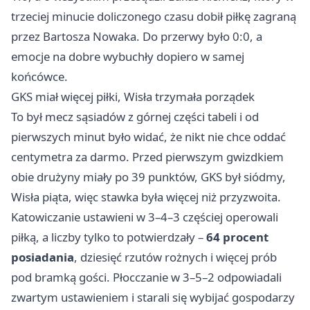
trzeciej minucie doliczonego czasu dobił piłkę zagraną
przez Bartosza Nowaka. Do przerwy było 0:0, a
emocje na dobre wybuchły dopiero w samej
końcówce.
GKS miał więcej piłki, Wisła trzymała porządek
To był mecz sąsiadów z górnej części tabeli i od
pierwszych minut było widać, że nikt nie chce oddać
centymetra za darmo. Przed pierwszym gwizdkiem
obie drużyny miały po 39 punktów, GKS był siódmy,
Wisła piąta, więc stawka była więcej niż przyzwoita.
Katowiczanie ustawieni w 3–4–3 częściej operowali
piłką, a liczby tylko to potwierdzały –
64 procent
posiadania
, dziesięć rzutów rożnych i więcej prób
pod bramką gości. Płocczanie w 3–5–2 odpowiadali
zwartym ustawieniem i starali się wybijać gospodarzy