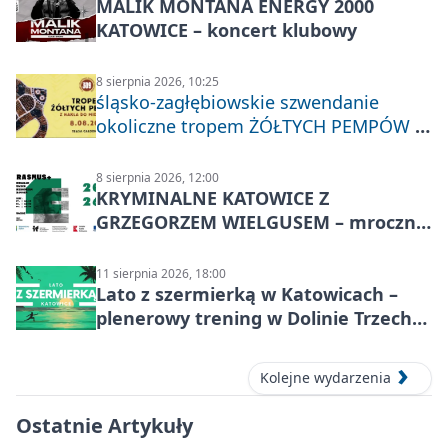
MALIK MONTANA ENERGY 2000
KATOWICE – koncert klubowy
8 sierpnia 2026, 10:25
śląsko-zagłębiowskie szwendanie
okoliczne tropem ŻÓŁTYCH PEMPÓW z
Nakła do Miechowic
8 sierpnia 2026, 12:00
KRYMINALNE KATOWICE Z
GRZEGORZEM WIELGUSEM – mroczne
historie
11 sierpnia 2026, 18:00
Lato z szermierką w Katowicach –
plenerowy trening w Dolinie Trzech
Stawów
Kolejne wydarzenia
Ostatnie Artykuły