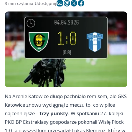
3 min czytania
Udostępnij
Na Arenie Katowice długo pachniało remisem, ale GKS
Katowice znowu wyciągnął z meczu to, co w piłce
najcenniejsze –
trzy punkty
. W spotkaniu 27. kolejki
PKO BP Ekstraklasy gospodarze pokonali Wisłę
Płock
1:0, a o wszystkim przesądził Lukas Klemenz, który w