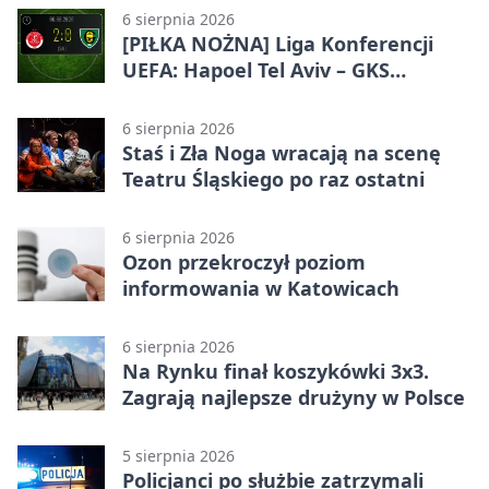
6 sierpnia 2026
[PIŁKA NOŻNA] Liga Konferencji
UEFA: Hapoel Tel Aviv – GKS
Katowice 2:0 w pierwszym meczu 3.
rundy kwalifikacyjnej
6 sierpnia 2026
Staś i Zła Noga wracają na scenę
Teatru Śląskiego po raz ostatni
6 sierpnia 2026
Ozon przekroczył poziom
informowania w Katowicach
6 sierpnia 2026
Na Rynku finał koszykówki 3x3.
Zagrają najlepsze drużyny w Polsce
5 sierpnia 2026
Policjanci po służbie zatrzymali