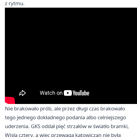
z rytmu.
Nie brakowało prób, ale przez długi czas brakowało
tego jednego dokładnego podania albo celniejszego
uderzenia. GKS oddał pięć strzałów w światło bramki,
Wisła cztery, a więc przewaga katowiczan nie była