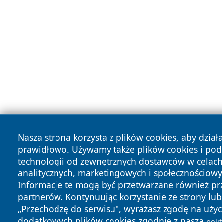
Nasza strona korzysta z plików cookies, aby dział
prawidłowo. Używamy także plików cookies i po
technologii od zewnętrznych dostawców w celac
analitycznych, marketingowych i społecznościowy
Informacje te mogą być przetwarzane również pr
partnerów. Kontynuując korzystanie ze strony lub 
„Przechodzę do serwisu", wyrażasz zgodę na użyc
dodatkowych plików cookies zgodnie z naszą
poli