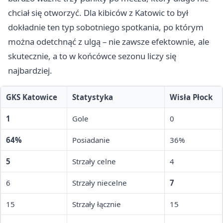
chciał się otworzyć. Dla kibiców z Katowic to był
dokładnie ten typ sobotniego spotkania, po którym
można odetchnąć z ulgą – nie zawsze efektownie, ale
skutecznie, a to w końcówce sezonu liczy się
najbardziej.
GKS Katowice
Statystyka
Wisła Płock
1
Gole
0
64%
Posiadanie
36%
5
Strzały celne
4
6
Strzały niecelne
7
15
Strzały łącznie
15