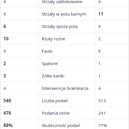
4
Strzały zablokowane
4
9
Strzały w polu karnym
11
6
Strzały spoza pola
4
10
Rzuty rożne
2
9
Faule
9
2
Spalone
1
3
Żółte kartki
1
4
Interwencje bramkarza
4
540
Liczba podań
313
476
Podania celne
241
88%
Skuteczność podań
77%