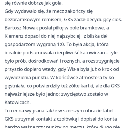
się równie dobrze jak gola.
Gdy wydawało się, że mecz zakończy się
bezbramkowym remisem, GKS zadał decydujący cios.
Bartosz Nowak posłał piłkę w pole bramkowe, a
Klemenz dopadł do niej najszybciej i z bliska dał
gospodarzom wygraną 1:0. To była akcja, która
idealnie podsumowała cierpliwość katowiczan – tyle
było prób, dośrodkowań i rożnych, a rozstrzygnięcie
przyszło dopiero wtedy, gdy Wisła była już o krok od
wywiezienia punktu. W końcówce atmosfera tylko
gęstniała, co potwierdziły też żółte kartki, ale dla GKS
najważniejsze było jedno: zwycięstwo zostało w
Katowicach.
To cenna wygrana także w szerszym obrazie tabeli.
GKS utrzymał kontakt z czołówką i dopisał do konta
bardzo ważne trzy punkty po meczu, który długo nie