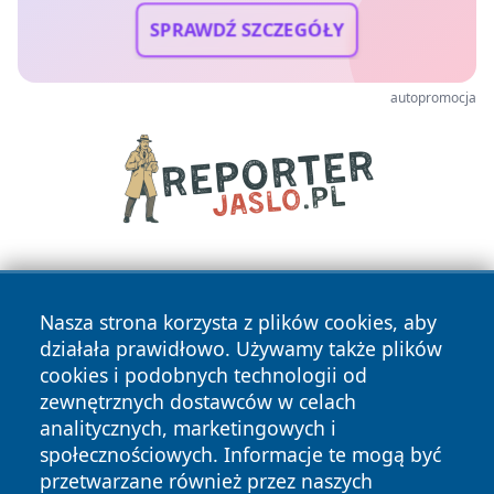
SPRAWDŹ SZCZEGÓŁY
autopromocja
Nasza strona korzysta z plików cookies, aby
działała prawidłowo. Używamy także plików
cookies i podobnych technologii od
zewnętrznych dostawców w celach
Copyright © 2026 katowicelove.pl Wszystkie prawa
analitycznych, marketingowych i
zastrzeżone.
społecznościowych. Informacje te mogą być
przetwarzane również przez naszych