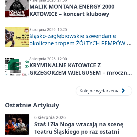
7 sierpnia 2026, 21:30
MALIK MONTANA ENERGY 2000
KATOWICE – koncert klubowy
8 sierpnia 2026, 10:25
śląsko-zagłębiowskie szwendanie
okoliczne tropem ŻÓŁTYCH PEMPÓW z
Nakła do Miechowic
8 sierpnia 2026, 12:00
KRYMINALNE KATOWICE Z
GRZEGORZEM WIELGUSEM – mroczne
historie
Kolejne wydarzenia
Ostatnie Artykuły
6 sierpnia 2026
Staś i Zła Noga wracają na scenę
Teatru Śląskiego po raz ostatni