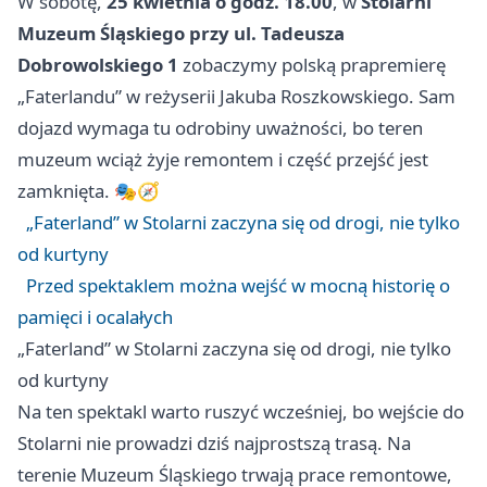
W sobotę,
25 kwietnia o godz. 18.00
, w
Stolarni
Muzeum Śląskiego przy ul. Tadeusza
Dobrowolskiego 1
zobaczymy polską prapremierę
„Faterlandu” w reżyserii Jakuba Roszkowskiego. Sam
dojazd wymaga tu odrobiny uważności, bo teren
muzeum wciąż żyje remontem i część przejść jest
zamknięta. 🎭🧭
„Faterland” w Stolarni zaczyna się od drogi, nie tylko
od kurtyny
Przed spektaklem można wejść w mocną historię o
pamięci i ocalałych
„Faterland” w Stolarni zaczyna się od drogi, nie tylko
od kurtyny
Na ten spektakl warto ruszyć wcześniej, bo wejście do
Stolarni nie prowadzi dziś najprostszą trasą. Na
terenie Muzeum Śląskiego trwają prace remontowe,