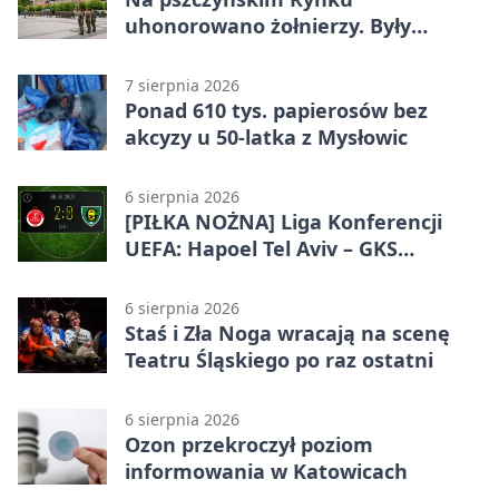
uhonorowano żołnierzy. Były
odznaczenia i wojskowy sprzęt
7 sierpnia 2026
Ponad 610 tys. papierosów bez
akcyzy u 50-latka z Mysłowic
6 sierpnia 2026
[PIŁKA NOŻNA] Liga Konferencji
UEFA: Hapoel Tel Aviv – GKS
Katowice 2:0 w pierwszym meczu 3.
rundy kwalifikacyjnej
6 sierpnia 2026
Staś i Zła Noga wracają na scenę
Teatru Śląskiego po raz ostatni
6 sierpnia 2026
Ozon przekroczył poziom
informowania w Katowicach