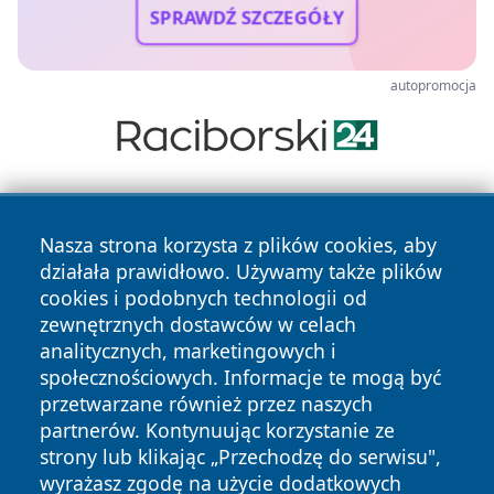
SPRAWDŹ SZCZEGÓŁY
autopromocja
Nasza strona korzysta z plików cookies, aby
działała prawidłowo. Używamy także plików
cookies i podobnych technologii od
zewnętrznych dostawców w celach
Copyright © 2026 katowicelove.pl Wszystkie prawa
analitycznych, marketingowych i
zastrzeżone.
społecznościowych. Informacje te mogą być
przetwarzane również przez naszych
partnerów. Kontynuując korzystanie ze
Polityka
Polityka
News
Autorzy
strony lub klikając „Przechodzę do serwisu",
Prywatności
Cookies
wyrażasz zgodę na użycie dodatkowych