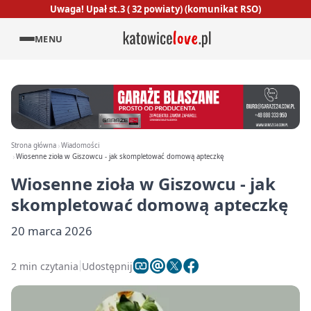
Uwaga! Upał st.3 ( 32 powiaty) (komunikat RSO)
MENU
Strona główna
Wiadomości
Wiosenne zioła w Giszowcu - jak skompletować domową apteczkę
Wiosenne zioła w Giszowcu - jak
skompletować domową apteczkę
20 marca 2026
2 min czytania
Udostępnij