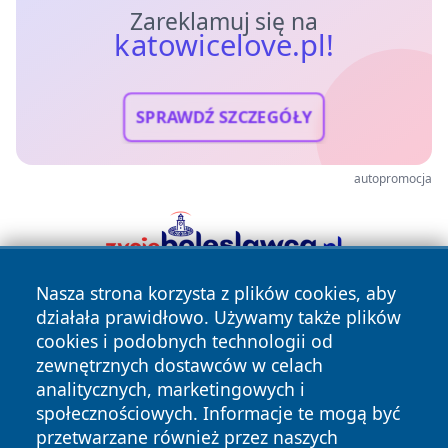
Zareklamuj się na
katowicelove.pl!
SPRAWDŹ SZCZEGÓŁY
autopromocja
Nasza strona korzysta z plików cookies, aby
działała prawidłowo. Używamy także plików
cookies i podobnych technologii od
zewnętrznych dostawców w celach
analitycznych, marketingowych i
społecznościowych. Informacje te mogą być
Copyright © 2026 katowicelove.pl Wszystkie prawa
przetwarzane również przez naszych
zastrzeżone.