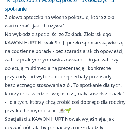
Miejsce, zapis i wstęp są proste - jak dołączyć na
spotkanie
Ziołowa apteczka na wiosnę pokazuje, które zioła
warto znać i jak ich używać
Na wykładzie specjaliści ze Zakładu Zielarskiego
KAWON HURT Nowak Sp. J. przełożą zielarską wiedzę
na codzienne porady - bez szaradziarskich opowieści,
za to z praktycznymi wskazówkami. Organizatorzy
obiecują multimedialną prezentację i konkretne
przykłady: od wyboru dobrej herbaty po zasady
bezpiecznego stosowania ziół. To spotkanie dla tych,
którzy chcą wiedzieć więcej niż „mały suszek z działki”
- i dla tych, którzy chcą zrobić coś dobrego dla rodziny
przy kuchennym blacie. ☕️🌱
Specjaliści z KAWON HURT Nowak wyjaśniają, jak
używać ziół tak, by pomagały a nie szkodziły