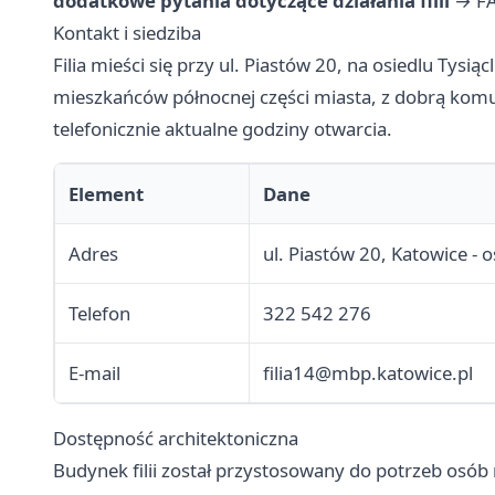
dodatkowe pytania dotyczące działania filii
→
F
Kontakt i siedziba
Filia mieści się przy ul. Piastów 20, na osiedlu Tysią
mieszkańców północnej części miasta, z dobrą komun
telefonicznie aktualne godziny otwarcia.
Element
Dane
Adres
ul. Piastów 20, Katowice - o
Telefon
322 542 276
E-mail
filia14@mbp.katowice.pl
Dostępność architektoniczna
Budynek filii został przystosowany do potrzeb osób