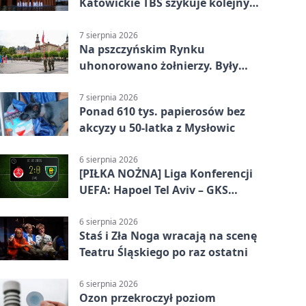
Katowickie TBS szykuje kolejny
budynek
7 sierpnia 2026
Na pszczyńskim Rynku
uhonorowano żołnierzy. Były
odznaczenia i wojskowy sprzęt
7 sierpnia 2026
Ponad 610 tys. papierosów bez
akcyzy u 50-latka z Mysłowic
6 sierpnia 2026
[PIŁKA NOŻNA] Liga Konferencji
UEFA: Hapoel Tel Aviv – GKS
Katowice 2:0 w pierwszym meczu 3.
rundy kwalifikacyjnej
6 sierpnia 2026
Staś i Zła Noga wracają na scenę
Teatru Śląskiego po raz ostatni
6 sierpnia 2026
Ozon przekroczył poziom