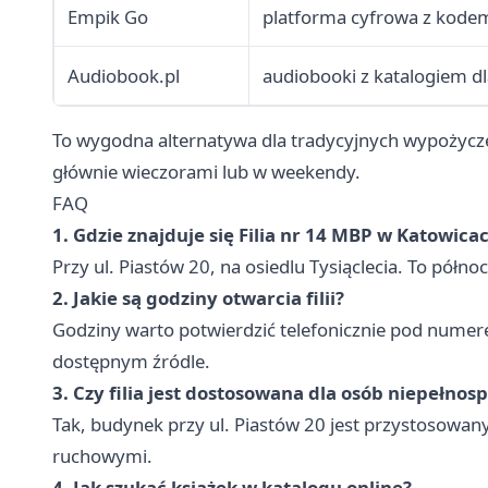
Empik Go
platforma cyfrowa z kode
Audiobook.pl
audiobooki z katalogiem d
To wygodna alternatywa dla tradycyjnych wypożyczeń
głównie wieczorami lub w weekendy.
FAQ
1. Gdzie znajduje się Filia nr 14 MBP w Katowica
Przy ul. Piastów 20, na osiedlu Tysiąclecia. To półn
2. Jakie są godziny otwarcia filii?
Godziny warto potwierdzić telefonicznie pod num
dostępnym źródle.
3. Czy filia jest dostosowana dla osób niepełno
Tak, budynek przy ul. Piastów 20 jest przystosowa
ruchowymi.
4. Jak szukać książek w katalogu online?