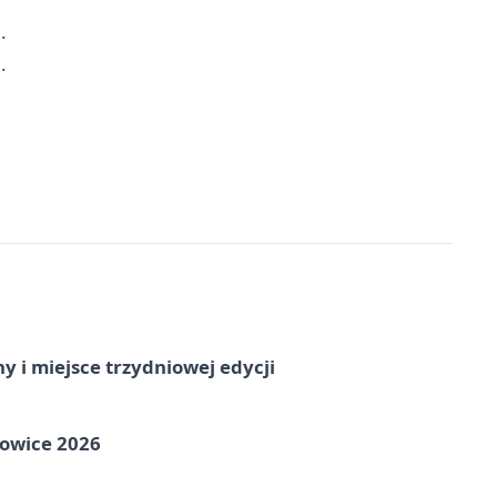
.
.
y i miejsce trzydniowej edycji
towice 2026