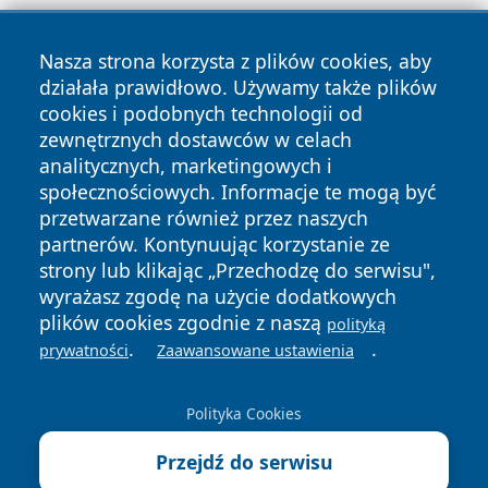
Nasza strona korzysta z plików cookies, aby
działała prawidłowo. Używamy także plików
cookies i podobnych technologii od
zewnętrznych dostawców w celach
Copyright © 2026 katowicelove.pl Wszystkie prawa
analitycznych, marketingowych i
zastrzeżone.
społecznościowych. Informacje te mogą być
przetwarzane również przez naszych
partnerów. Kontynuując korzystanie ze
Polityka
Polityka
News
Autorzy
strony lub klikając „Przechodzę do serwisu",
Prywatności
Cookies
wyrażasz zgodę na użycie dodatkowych
plików cookies zgodnie z naszą
polityką
.
.
prywatności
Zaawansowane ustawienia
Polityka Cookies
Przejdź do serwisu