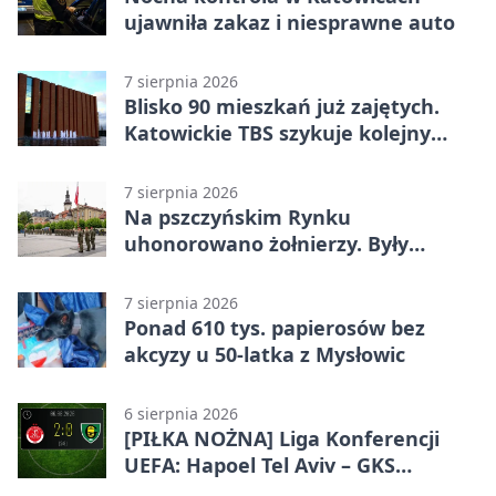
ujawniła zakaz i niesprawne auto
7 sierpnia 2026
Blisko 90 mieszkań już zajętych.
Katowickie TBS szykuje kolejny
budynek
7 sierpnia 2026
Na pszczyńskim Rynku
uhonorowano żołnierzy. Były
odznaczenia i wojskowy sprzęt
7 sierpnia 2026
Ponad 610 tys. papierosów bez
akcyzy u 50-latka z Mysłowic
6 sierpnia 2026
[PIŁKA NOŻNA] Liga Konferencji
UEFA: Hapoel Tel Aviv – GKS
Katowice 2:0 w pierwszym meczu 3.