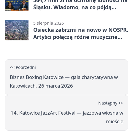
564,7 mln zł na ochronę ludności na
Śląsku. Wiadomo, na co pójdą
środki
5 sierpnia 2026
Osiecka zabrzmi na nowo w NOSPR.
Artyści połączą różne muzyczne
światy
<< Poprzedni
Biznes Boxing Katowice — gala charytatywna w
Katowicach, 26 marca 2026
Następny >>
14. Katowice JazzArt Festival — jazzowa wiosna w
mieście