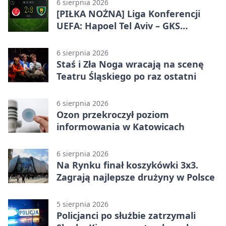
6 sierpnia 2026
[PIŁKA NOŻNA] Liga Konferencji
UEFA: Hapoel Tel Aviv – GKS
Katowice 2:0 w pierwszym meczu 3.
rundy kwalifikacyjnej
6 sierpnia 2026
Staś i Zła Noga wracają na scenę
Teatru Śląskiego po raz ostatni
6 sierpnia 2026
Ozon przekroczył poziom
informowania w Katowicach
6 sierpnia 2026
Na Rynku finał koszykówki 3x3.
Zagrają najlepsze drużyny w Polsce
5 sierpnia 2026
Policjanci po służbie zatrzymali