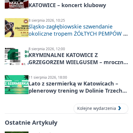
KATOWICE – koncert klubowy
8 sierpnia 2026, 10:25
śląsko-zagłębiowskie szwendanie
okoliczne tropem ŻÓŁTYCH PEMPÓW z
Nakła do Miechowic
8 sierpnia 2026, 12:00
KRYMINALNE KATOWICE Z
GRZEGORZEM WIELGUSEM – mroczne
historie
11 sierpnia 2026, 18:00
Lato z szermierką w Katowicach –
plenerowy trening w Dolinie Trzech
Stawów
Kolejne wydarzenia
Ostatnie Artykuły