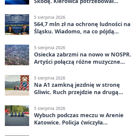
Skodę. Kierowca potrzebował
pomocy
5 sierpnia 2026
564,7 mln zł na ochronę ludności na
Śląsku. Wiadomo, na co pójdą
środki
5 sierpnia 2026
Osiecka zabrzmi na nowo w NOSPR.
Artyści połączą różne muzyczne
światy
5 sierpnia 2026
Na A1 zamkną jezdnię w stronę
Gliwic. Ruch przejdzie na drugą
stronę
5 sierpnia 2026
Wybuch podczas meczu w Arenie
Katowice. Policja ćwiczyła
ewakuację