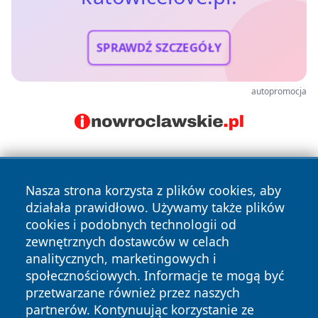
SPRAWDŹ SZCZEGÓŁY
autopromocja
Nasza strona korzysta z plików cookies, aby
działała prawidłowo. Używamy także plików
cookies i podobnych technologii od
zewnętrznych dostawców w celach
Copyright © 2026 katowicelove.pl Wszystkie prawa
analitycznych, marketingowych i
zastrzeżone.
społecznościowych. Informacje te mogą być
przetwarzane również przez naszych
partnerów. Kontynuując korzystanie ze
Polityka
Polityka