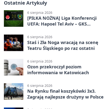
Ostatnie Artykuły
6 sierpnia 2026
[PIŁKA NOŻNA] Liga Konferencji
UEFA: Hapoel Tel Aviv – GKS
Katowice 2:0 w pierwszym meczu 3.
rundy kwalifikacyjnej
6 sierpnia 2026
Staś i Zła Noga wracają na scenę
Teatru Śląskiego po raz ostatni
6 sierpnia 2026
Ozon przekroczył poziom
informowania w Katowicach
6 sierpnia 2026
Na Rynku finał koszykówki 3x3.
Zagrają najlepsze drużyny w Polsce