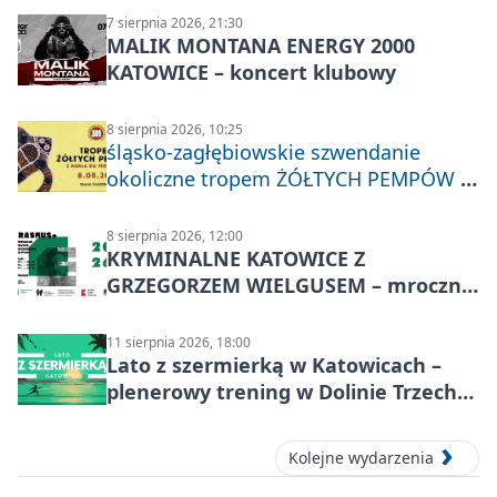
7 sierpnia 2026, 21:30
MALIK MONTANA ENERGY 2000
KATOWICE – koncert klubowy
8 sierpnia 2026, 10:25
śląsko-zagłębiowskie szwendanie
okoliczne tropem ŻÓŁTYCH PEMPÓW z
Nakła do Miechowic
8 sierpnia 2026, 12:00
KRYMINALNE KATOWICE Z
GRZEGORZEM WIELGUSEM – mroczne
historie
11 sierpnia 2026, 18:00
Lato z szermierką w Katowicach –
plenerowy trening w Dolinie Trzech
Stawów
Kolejne wydarzenia