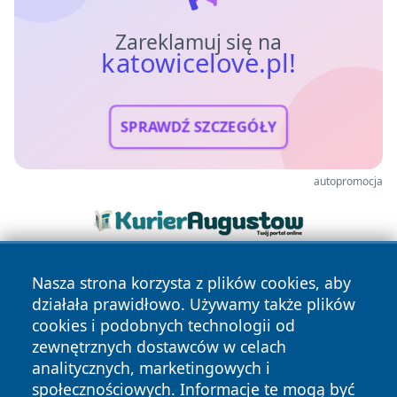
Zareklamuj się na
katowicelove.pl!
SPRAWDŹ SZCZEGÓŁY
autopromocja
Nasza strona korzysta z plików cookies, aby
działała prawidłowo. Używamy także plików
cookies i podobnych technologii od
zewnętrznych dostawców w celach
analitycznych, marketingowych i
Copyright © 2026 katowicelove.pl Wszystkie prawa
społecznościowych. Informacje te mogą być