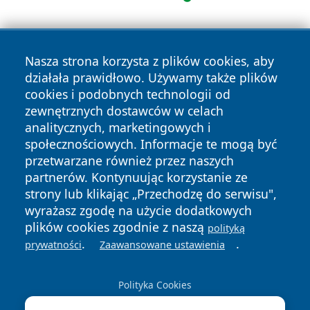
Nasza strona korzysta z plików cookies, aby
działała prawidłowo. Używamy także plików
cookies i podobnych technologii od
zewnętrznych dostawców w celach
Copyright © 2026 katowicelove.pl Wszystkie prawa
analitycznych, marketingowych i
zastrzeżone.
społecznościowych. Informacje te mogą być
przetwarzane również przez naszych
partnerów. Kontynuując korzystanie ze
Polityka
Polityka
News
Autorzy
strony lub klikając „Przechodzę do serwisu",
Prywatności
Cookies
wyrażasz zgodę na użycie dodatkowych
plików cookies zgodnie z naszą
polityką
.
.
prywatności
Zaawansowane ustawienia
Polityka Cookies