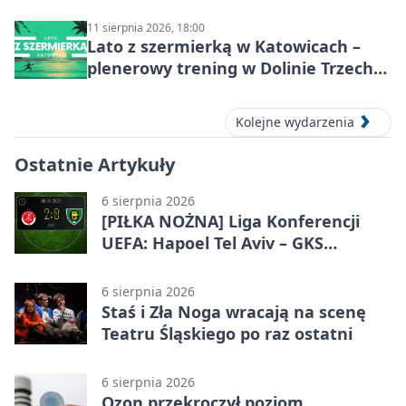
historie
11 sierpnia 2026, 18:00
Lato z szermierką w Katowicach –
plenerowy trening w Dolinie Trzech
Stawów
Kolejne wydarzenia
Ostatnie Artykuły
6 sierpnia 2026
[PIŁKA NOŻNA] Liga Konferencji
UEFA: Hapoel Tel Aviv – GKS
Katowice 2:0 w pierwszym meczu 3.
rundy kwalifikacyjnej
6 sierpnia 2026
Staś i Zła Noga wracają na scenę
Teatru Śląskiego po raz ostatni
6 sierpnia 2026
Ozon przekroczył poziom