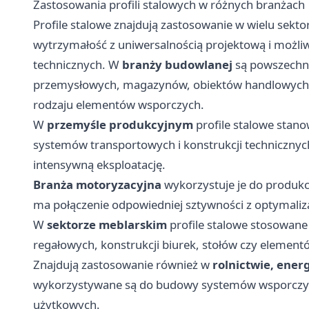
Zastosowania profili stalowych w różnych branżach
Profile stalowe znajdują zastosowanie w wielu sekt
wytrzymałość z uniwersalnością projektową i moż
technicznych. W
branży budowlanej
są powszechni
przemysłowych, magazynów, obiektów handlowych, 
rodzaju elementów wsporczych.
W
przemyśle produkcyjnym
profile stalowe stano
systemów transportowych i konstrukcji technicznyc
intensywną eksploatację.
Branża motoryzacyjna
wykorzystuje je do produkc
ma połączenie odpowiedniej sztywności z optymaliz
W
sektorze meblarskim
profile stalowe stosowan
regałowych, konstrukcji biurek, stołów czy eleme
Znajdują zastosowanie również w
rolnictwie, ener
wykorzystywane są do budowy systemów wsporczych,
użytkowych.