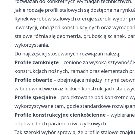
rozwiązań do konkretnych wymagań technicznych.
Jakie rodzaje profili stalowych są dostępne na rynku
Rynek wyrobów stalowych oferuje szeroki wybór pro
inwestycji, obciążeń konstrukcyjnych oraz wymagań
stalowe różnią się geometrią, grubością ścianek,
wykorzystania.
Do najczęściej stosowanych rozwiązań należą:
Profile zamknięte
– cenione za wysoką sztywność 
konstrukcjach nośnych, ramach oraz elementach p
Profile otwarte
– obejmujące między innymi ceowniki
w budownictwie oraz lekkich konstrukcjach stalowy
Profile specjalne
– projektowane pod konkretne wy
wykorzystywane tam, gdzie standardowe rozwiązania
Profile konstrukcyjne cienkościenne
– wybierane 
odpowiednich parametrów użytkowych.
Tak szeroki wybór sprawia, że profile stalowe znajd