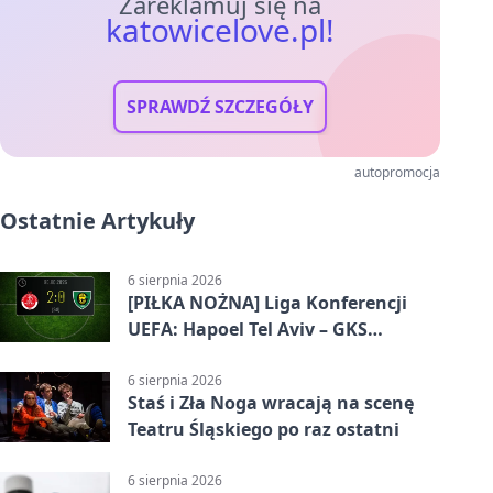
Zareklamuj się na
katowicelove.pl!
SPRAWDŹ SZCZEGÓŁY
autopromocja
Ostatnie Artykuły
6 sierpnia 2026
[PIŁKA NOŻNA] Liga Konferencji
UEFA: Hapoel Tel Aviv – GKS
Katowice 2:0 w pierwszym meczu 3.
rundy kwalifikacyjnej
6 sierpnia 2026
Staś i Zła Noga wracają na scenę
Teatru Śląskiego po raz ostatni
6 sierpnia 2026