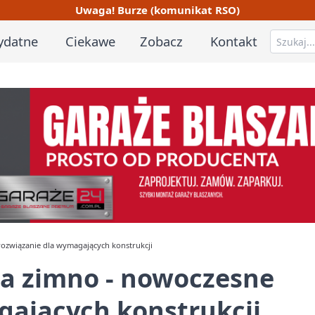
Uwaga! Burze (komunikat RSO)
ydatne
Ciekawe
Zobacz
Kontakt
rozwiązanie dla wymagających konstrukcji
 na zimno - nowoczesne
gających konstrukcji