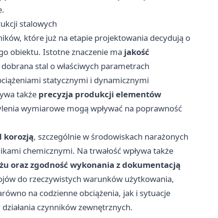
e.
ukcji stalowych
ników, które już na etapie projektowania decydują o
go obiektu. Istotne znaczenie ma
jakość
 dobrana stal o właściwych parametrach
obciążeniami statycznymi i dynamicznymi
rywa także
precyzja produkcji elementów
chylenia wymiarowe mogą wpływać na poprawność
 korozją
, szczególnie w środowiskach narażonych
nikami chemicznymi. Na trwałość wpływa także
ażu oraz zgodność wykonania z dokumentacją
krojów do rzeczywistych warunków użytkowania,
ówno na codzienne obciążenia, jak i sytuacje
y działania czynników zewnętrznych.