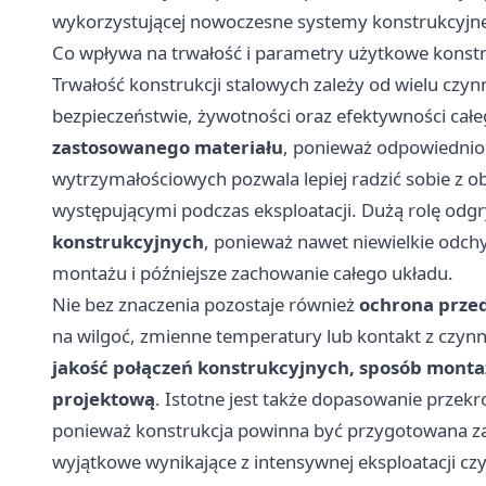
wykorzystującej nowoczesne systemy konstrukcyjn
Co wpływa na trwałość i parametry użytkowe konstr
Trwałość konstrukcji stalowych zależy od wielu czyn
bezpieczeństwie, żywotności oraz efektywności całe
zastosowanego materiału
, ponieważ odpowiednio
wytrzymałościowych pozwala lepiej radzić sobie z 
występującymi podczas eksploatacji. Dużą rolę odg
konstrukcyjnych
, ponieważ nawet niewielkie od
montażu i późniejsze zachowanie całego układu.
Nie bez znaczenia pozostaje również
ochrona przed
na wilgoć, zmienne temperatury lub kontakt z czyn
jakość połączeń konstrukcyjnych, sposób mont
projektową
. Istotne jest także dopasowanie prze
ponieważ konstrukcja powinna być przygotowana zar
wyjątkowe wynikające z intensywnej eksploatacji cz