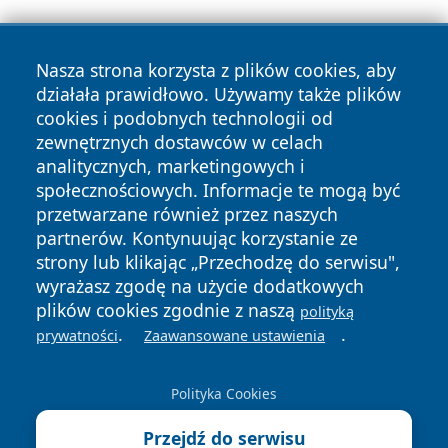
Nasza strona korzysta z plików cookies, aby
działała prawidłowo. Używamy także plików
cookies i podobnych technologii od
zewnętrznych dostawców w celach
Copyright © 2026 katowicelove.pl Wszystkie prawa
analitycznych, marketingowych i
zastrzeżone.
społecznościowych. Informacje te mogą być
przetwarzane również przez naszych
partnerów. Kontynuując korzystanie ze
Polityka
Polityka
News
Autorzy
strony lub klikając „Przechodzę do serwisu",
Prywatności
Cookies
wyrażasz zgodę na użycie dodatkowych
plików cookies zgodnie z naszą
polityką
.
.
prywatności
Zaawansowane ustawienia
Polityka Cookies
Przejdź do serwisu