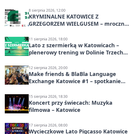
Nakła do Miechowic
8 sierpnia 2026, 12:00
KRYMINALNE KATOWICE Z
GRZEGORZEM WIELGUSEM – mroczne
historie
11 sierpnia 2026, 18:00
Lato z szermierką w Katowicach –
plenerowy trening w Dolinie Trzech
Stawów
12 sierpnia 2026, 20:00
Make friends & BlaBla Language
Exchange Katowice #1 – spotkanie
językowe
15 sierpnia 2026, 18:30
Koncert przy świecach: Muzyka
filmowa – Katowice
17 sierpnia 2026, 08:00
Wycieczkowe Lato Pigcasso Katowice