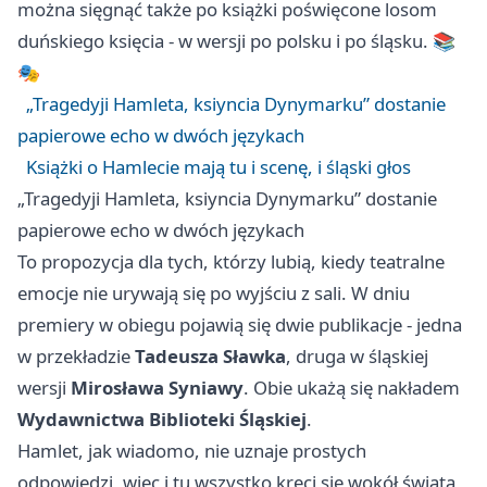
można sięgnąć także po książki poświęcone losom
duńskiego księcia - w wersji po polsku i po śląsku. 📚
🎭
„Tragedyji Hamleta, ksiyncia Dynymarku” dostanie
papierowe echo w dwóch językach
Książki o Hamlecie mają tu i scenę, i śląski głos
„Tragedyji Hamleta, ksiyncia Dynymarku” dostanie
papierowe echo w dwóch językach
To propozycja dla tych, którzy lubią, kiedy teatralne
emocje nie urywają się po wyjściu z sali. W dniu
premiery w obiegu pojawią się dwie publikacje - jedna
w przekładzie
Tadeusza Sławka
, druga w śląskiej
wersji
Mirosława Syniawy
. Obie ukażą się nakładem
Wydawnictwa Biblioteki Śląskiej
.
Hamlet, jak wiadomo, nie uznaje prostych
odpowiedzi, więc i tu wszystko kręci się wokół świata