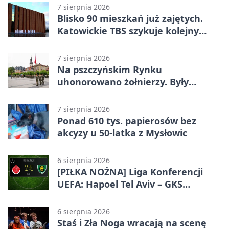
7 sierpnia 2026
Blisko 90 mieszkań już zajętych.
Katowickie TBS szykuje kolejny
budynek
7 sierpnia 2026
Na pszczyńskim Rynku
uhonorowano żołnierzy. Były
odznaczenia i wojskowy sprzęt
7 sierpnia 2026
Ponad 610 tys. papierosów bez
akcyzy u 50-latka z Mysłowic
6 sierpnia 2026
[PIŁKA NOŻNA] Liga Konferencji
UEFA: Hapoel Tel Aviv – GKS
Katowice 2:0 w pierwszym meczu 3.
rundy kwalifikacyjnej
6 sierpnia 2026
Staś i Zła Noga wracają na scenę