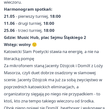
wieczoru.
Harmonogram spotkań:
21.05
- pierwszy turniej,
18:00
11.06
- drugi turniej,
18:00
25.06
- trzeci turniej,
18:00
Gdzie:
Music Hub, plac Sejmu Śląskiego 2
Wstęp:
wolny
🙂
Katowicki Slam Poetycki stawia na energię, a nie na
literacką pompę
Za mikrofonem staną Jacenty Dżojcok i DomiX z Loży
Masorza, czyli duet dobrze osadzony w slamowej
scenie. Jacenty Dżojcok ma już za sobą zwycięstwo w
poprzednich katowickich eliminacjach, a
organizatorzy sięgają po niego nie przypadkiem - to
ktoś, kto zna tempo takiego wieczoru od środka.
Obok niego pojawi się DomiX, beatboxer i wykonawca