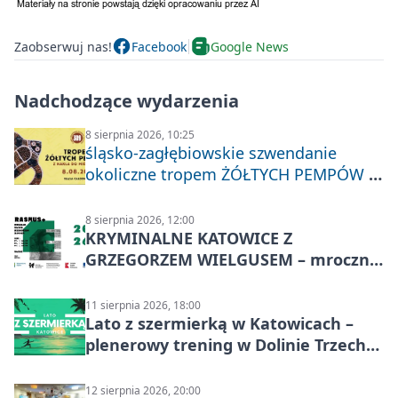
Zaobserwuj nas!
Facebook
Google News
Nadchodzące wydarzenia
8 sierpnia 2026, 10:25
śląsko-zagłębiowskie szwendanie
okoliczne tropem ŻÓŁTYCH PEMPÓW z
Nakła do Miechowic
8 sierpnia 2026, 12:00
KRYMINALNE KATOWICE Z
GRZEGORZEM WIELGUSEM – mroczne
historie
11 sierpnia 2026, 18:00
Lato z szermierką w Katowicach –
plenerowy trening w Dolinie Trzech
Stawów
12 sierpnia 2026, 20:00