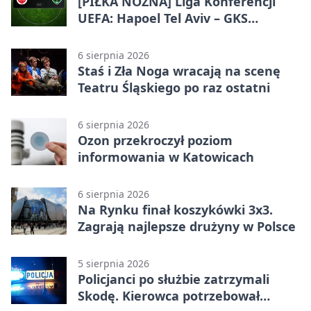
[PIŁKA NOŻNA] Liga Konferencji
UEFA: Hapoel Tel Aviv – GKS
Katowice 2:0 w pierwszym meczu 3.
rundy kwalifikacyjnej
6 sierpnia 2026
Staś i Zła Noga wracają na scenę
Teatru Śląskiego po raz ostatni
6 sierpnia 2026
Ozon przekroczył poziom
informowania w Katowicach
6 sierpnia 2026
Na Rynku finał koszykówki 3x3.
Zagrają najlepsze drużyny w Polsce
5 sierpnia 2026
Policjanci po służbie zatrzymali
Skodę. Kierowca potrzebował