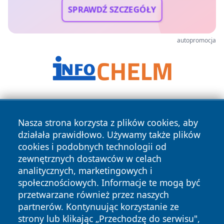
SPRAWDŹ SZCZEGÓŁY
autopromocja
Nasza strona korzysta z plików cookies, aby
działała prawidłowo. Używamy także plików
cookies i podobnych technologii od
zewnętrznych dostawców w celach
Copyright © 2026 katowicelove.pl Wszystkie prawa
analitycznych, marketingowych i
zastrzeżone.
społecznościowych. Informacje te mogą być
przetwarzane również przez naszych
partnerów. Kontynuując korzystanie ze
Polityka
Polityka
News
Autorzy
strony lub klikając „Przechodzę do serwisu",
Prywatności
Cookies