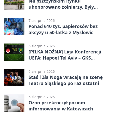
Na pszczyńskim Rynku
uhonorowano żołnierzy. Były
odznaczenia i wojskowy sprzęt
7 sierpnia 2026
Ponad 610 tys. papierosów bez
akcyzy u 50-latka z Mysłowic
6 sierpnia 2026
[PIŁKA NOŻNA] Liga Konferencji
UEFA: Hapoel Tel Aviv – GKS
Katowice 2:0 w pierwszym meczu 3.
rundy kwalifikacyjnej
6 sierpnia 2026
Staś i Zła Noga wracają na scenę
Teatru Śląskiego po raz ostatni
6 sierpnia 2026
Ozon przekroczył poziom
informowania w Katowicach