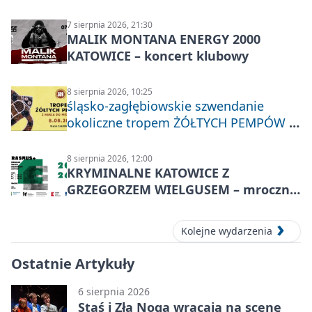
7 sierpnia 2026, 21:30
MALIK MONTANA ENERGY 2000
KATOWICE – koncert klubowy
8 sierpnia 2026, 10:25
śląsko-zagłębiowskie szwendanie
okoliczne tropem ŻÓŁTYCH PEMPÓW z
Nakła do Miechowic
8 sierpnia 2026, 12:00
KRYMINALNE KATOWICE Z
GRZEGORZEM WIELGUSEM – mroczne
historie
Kolejne wydarzenia
Ostatnie Artykuły
6 sierpnia 2026
Staś i Zła Noga wracają na scenę