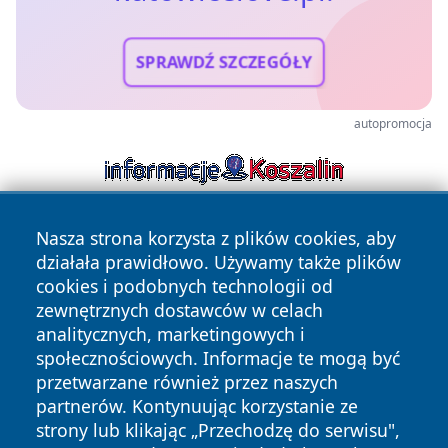
SPRAWDŹ SZCZEGÓŁY
autopromocja
Nasza strona korzysta z plików cookies, aby
działała prawidłowo. Używamy także plików
cookies i podobnych technologii od
zewnętrznych dostawców w celach
analitycznych, marketingowych i
Copyright © 2026 katowicelove.pl Wszystkie prawa
społecznościowych. Informacje te mogą być
zastrzeżone.
przetwarzane również przez naszych
partnerów. Kontynuując korzystanie ze
strony lub klikając „Przechodzę do serwisu",
Polityka
Polityka