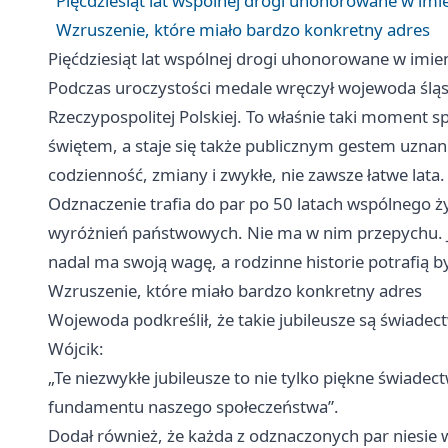
Pięćdziesiąt lat wspólnej drogi uhonorowane w imi
Wzruszenie, które miało bardzo konkretny adres
Pięćdziesiąt lat wspólnej drogi uhonorowane w imie
Podczas uroczystości medale wręczył wojewoda śląsk
Rzeczypospolitej Polskiej. To właśnie taki moment s
świętem, a staje się także publicznym gestem uznan
codzienność, zmiany i zwykłe, nie zawsze łatwe lata.
Odznaczenie trafia do par po 50 latach wspólnego życ
wyróżnień państwowych. Nie ma w nim przepychu. Je
nadal ma swoją wagę, a rodzinne historie potrafią by
Wzruszenie, które miało bardzo konkretny adres
Wojewoda podkreślił, że takie jubileusze są świadect
Wójcik:
„Te niezwykłe jubileusze to nie tylko piękne świadect
fundamentu naszego społeczeństwa”.
Dodał również, że każda z odznaczonych par niesie w