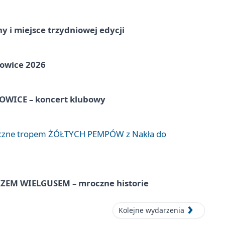
y i miejsce trzydniowej edycji
towice 2026
WICE – koncert klubowy
liczne tropem ŻÓŁTYCH PEMPÓW z Nakła do
EM WIELGUSEM – mroczne historie
Kolejne wydarzenia