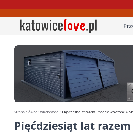
Prz
Strona główna
Wiadomości
Pięćdziesiąt lat razem i medale wręczone w S
Pięćdziesiąt lat raze