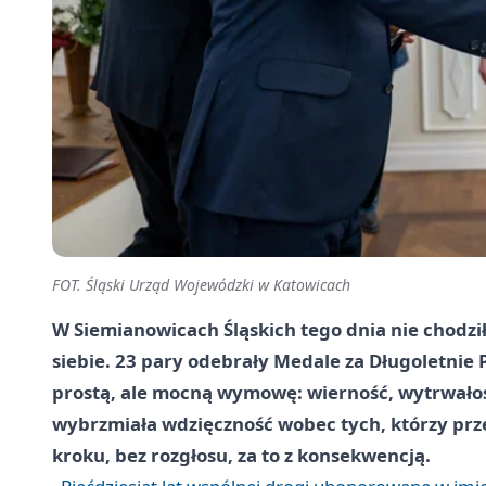
FOT. Śląski Urząd Wojewódzki w Katowicach
W Siemianowicach Śląskich tego dnia nie chodziło
siebie. 23 pary odebrały Medale za Długoletnie 
prostą, ale mocną wymowę: wierność, wytrwałość
wybrzmiała wdzięczność wobec tych, którzy prze
kroku, bez rozgłosu, za to z konsekwencją.