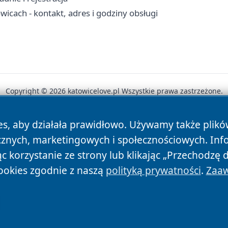
cach - kontakt, adres i godziny obsługi
Copyright © 2026 katowicelove.pl Wszystkie prawa zastrzeżone.
es, aby działała prawidłowo. Używamy także plik
News
Autorzy
Polityka Prywatności
Polityka Cookie
cznych, marketingowych i społecznościowych. Inf
 korzystanie ze strony lub klikając „Przechodzę 
ookies zgodnie z naszą
polityką prywatności
.
Zaaw