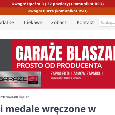
Uwaga! Upał st.3 ( 32 powiaty) (komunikat RSO)
Uwaga! Burze (komunikat RSO)
ydatne
Ciekawe
Zobacz
Kontakt
iemianowicach Śląskich
m i medale wręczone w