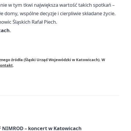
śnie w tym tkwi największa wartość takich spotkań –
 domy, wspólne decyzje i cierpliwie składane życie.
owic Śląskich
Rafał Piech.
cach
.
znego źródła (Śląski Urząd Wojewódzki w Katowicach). W
ontakt
.
NIMROD – koncert w Katowicach