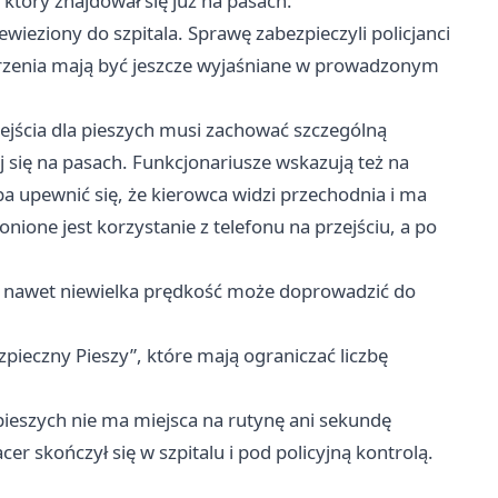
 który znajdował się już na pasach.
wieziony do szpitala. Sprawę zabezpieczyli policjanci
darzenia mają być jeszcze wyjaśniane w prowadzonym
rzejścia dla pieszych musi zachować szczególną
j się na pasach. Funkcjonariusze wskazują też na
ba upewnić się, że kierowca widzi przechodnia i ma
ione jest korzystanie z telefonu na przejściu, a po
 - nawet niewielka prędkość może doprowadzić do
zpieczny Pieszy”, które mają ograniczać liczbę
 pieszych nie ma miejsca na rutynę ani sekundę
er skończył się w szpitalu i pod policyjną kontrolą.