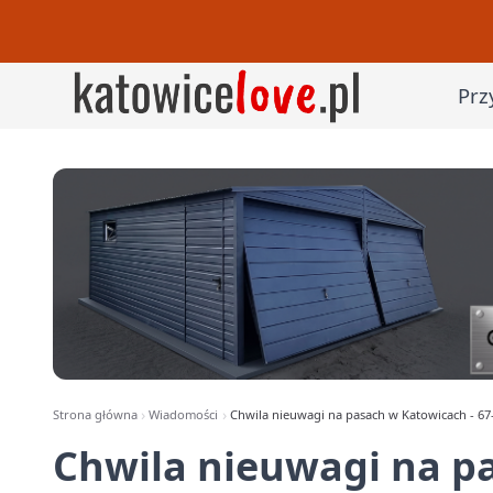
Prz
Strona główna
Wiadomości
Chwila nieuwagi na pasach w Katowicach - 67-la
Chwila nieuwagi na p