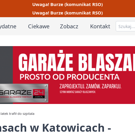
Uwaga! Burze (komunikat RSO)
Uwaga! Burze (komunikat RSO)
ydatne
Ciekawe
Zobacz
Kontakt
tek trafił do szpitala
asach w Katowicach -