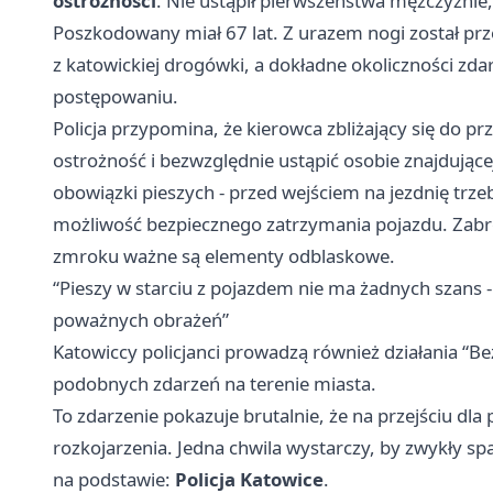
ostrożności
. Nie ustąpił pierwszeństwa mężczyźnie,
Poszkodowany miał 67 lat. Z urazem nogi został prze
z katowickiej drogówki, a dokładne okoliczności z
postępowaniu.
Policja przypomina, że kierowca zbliżający się do p
ostrożność i bezwzględnie ustąpić osobie znajdujące
obowiązki pieszych - przed wejściem na jezdnię trze
możliwość bezpiecznego zatrzymania pojazdu. Zabron
zmroku ważne są elementy odblaskowe.
“Pieszy w starciu z pojazdem nie ma żadnych szans
poważnych obrażeń”
Katowiccy policjanci prowadzą również działania “Be
podobnych zdarzeń na terenie miasta.
To zdarzenie pokazuje brutalnie, że na przejściu dla
rozkojarzenia. Jedna chwila wystarczy, by zwykły spac
na podstawie:
Policja Katowice
.