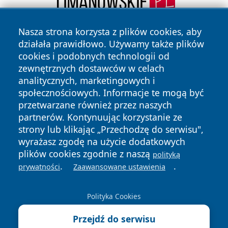
Nasza strona korzysta z plików cookies, aby
działała prawidłowo. Używamy także plików
cookies i podobnych technologii od
zewnętrznych dostawców w celach
analitycznych, marketingowych i
społecznościowych. Informacje te mogą być
Copyright © 2026 katowicelove.pl Wszystkie prawa
przetwarzane również przez naszych
zastrzeżone.
partnerów. Kontynuując korzystanie ze
strony lub klikając „Przechodzę do serwisu",
wyrażasz zgodę na użycie dodatkowych
Polityka
Polityka
News
Autorzy
plików cookies zgodnie z naszą
polityką
Prywatności
Cookies
.
.
prywatności
Zaawansowane ustawienia
Polityka Cookies
Przejdź do serwisu