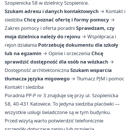
Szopienicka 58 w dzielnicy Szopienice.
Szukam adresu i danych kontaktowych
→
Kontakt i
siedziba
Chcę poznać ofertę i formy pomocy
→
Zakres pomocy i oferta poradni
Sprawdzam, czy
moja dzielnica należy do rejonu
→
Współpraca i
rejon działania
Potrzebuję dokumentu dla szkoły
lub na egzamin
→
Opinie i orzeczenia
Chcę
sprawdzić dostępność dla osób na wózkach
→
Dostępność architektoniczna
Szukam wsparcia
tłumacza języka migowego
→
Tłumacz PJM i pomoc
Kontakt i siedziba
Poradnia PP-P nr 3 znajduje się przy ul. Szopienicka
58, 40-431 Katowice. To jedyna siedziba placówki —
wszystkie usługi świadczone są w tym budynku.
Przed wizytą warto potwierdzić telefonicznie
szczegóły dotyczące zapisu lub przyjęcia.