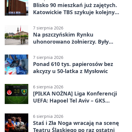
Blisko 90 mieszkań już zajętych.
Katowickie TBS szykuje kolejny
budynek
7 sierpnia 2026
Na pszczyńskim Rynku
uhonorowano żołnierzy. Były
odznaczenia i wojskowy sprzęt
7 sierpnia 2026
Ponad 610 tys. papierosów bez
akcyzy u 50-latka z Mysłowic
6 sierpnia 2026
[PIŁKA NOŻNA] Liga Konferencji
UEFA: Hapoel Tel Aviv – GKS
Katowice 2:0 w pierwszym meczu 3.
rundy kwalifikacyjnej
6 sierpnia 2026
Staś i Zła Noga wracają na scenę
Teatru Śląskiego po raz ostatni