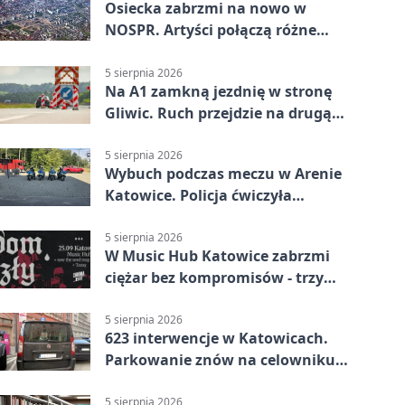
Osiecka zabrzmi na nowo w
NOSPR. Artyści połączą różne
muzyczne światy
5 sierpnia 2026
Na A1 zamkną jezdnię w stronę
Gliwic. Ruch przejdzie na drugą
stronę
5 sierpnia 2026
Wybuch podczas meczu w Arenie
Katowice. Policja ćwiczyła
ewakuację
5 sierpnia 2026
W Music Hub Katowice zabrzmi
ciężar bez kompromisów - trzy
zespoły na scenie
5 sierpnia 2026
623 interwencje w Katowicach.
Parkowanie znów na celowniku
strażników
5 sierpnia 2026