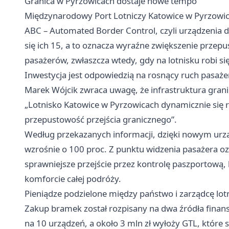
Granica w Pyrzowicach dostaje nowe tempo
Międzynarodowy Port Lotniczy Katowice w Pyrzow
ABC – Automated Border Control, czyli urządzenia d
się ich 15, a to oznacza wyraźne zwiększenie przepu
pasażerów, zwłaszcza wtedy, gdy na lotnisku robi si
Inwestycja jest odpowiedzią na rosnący ruch pasażer
Marek Wójcik zwraca uwagę, że infrastruktura gran
„Lotnisko Katowice w Pyrzowicach dynamicznie się 
przepustowość przejścia granicznego”.
Według przekazanych informacji, dzięki nowym urzą
wzrośnie o 100 proc. Z punktu widzenia pasażera ozn
sprawniejsze przejście przez kontrolę paszportową, 
komforcie całej podróży.
Pieniądze podzielone między państwo i zarządcę lot
Zakup bramek został rozpisany na dwa źródła finan
na 10 urządzeń, a około 3 mln zł wyłoży GTL, które s