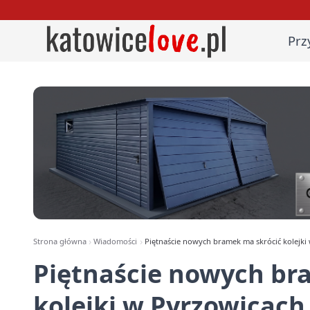
Prz
Strona główna
Wiadomości
Piętnaście nowych bramek ma skrócić kolejki
Piętnaście nowych br
kolejki w Pyrzowicach