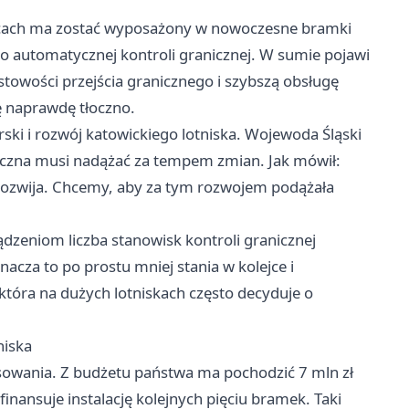
icach ma zostać wyposażony w nowoczesne bramki
o automatycznej kontroli granicznej. W sumie pojawi
stowości przejścia granicznego i szybszą obsługę
ę naprawdę tłoczno.
ski i rozwój katowickiego lotniska. Wojewoda Śląski
iczna musi nadążać za tempem zmian. Jak mówił:
rozwija. Chcemy, aby za tym rozwojem podążała
dzeniom liczba stanowisk kontroli granicznej
acza to po prostu mniej stania w kolejce i
która na dużych lotniskach często decyduje o
niska
sowania. Z budżetu państwa ma pochodzić 7 mln zł
finansuje instalację kolejnych pięciu bramek. Taki