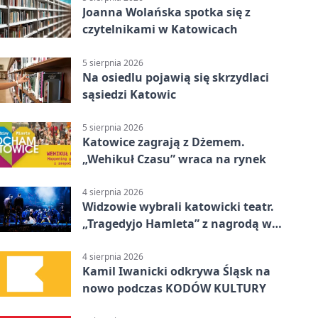
Joanna Wolańska spotka się z
czytelnikami w Katowicach
5 sierpnia 2026
Na osiedlu pojawią się skrzydlaci
sąsiedzi Katowic
5 sierpnia 2026
Katowice zagrają z Dżemem.
„Wehikuł Czasu” wraca na rynek
4 sierpnia 2026
Widzowie wybrali katowicki teatr.
„Tragedyjo Hamleta” z nagrodą w
Gdańsku
4 sierpnia 2026
Kamil Iwanicki odkrywa Śląsk na
nowo podczas KODÓW KULTURY