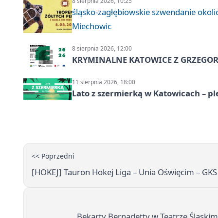
8 sierpnia 2026, 10:25
śląsko-zagłębiowskie szwendanie oko
Miechowic
8 sierpnia 2026, 12:00
KRYMINALNE KATOWICE Z GRZEGORZ
11 sierpnia 2026, 18:00
Lato z szermierką w Katowicach – p
<< Poprzedni
[HOKEJ] Tauron Hokej Liga – Unia Oświęcim – GKS
Bękarty Bernadetty w Teatrze Śląskim