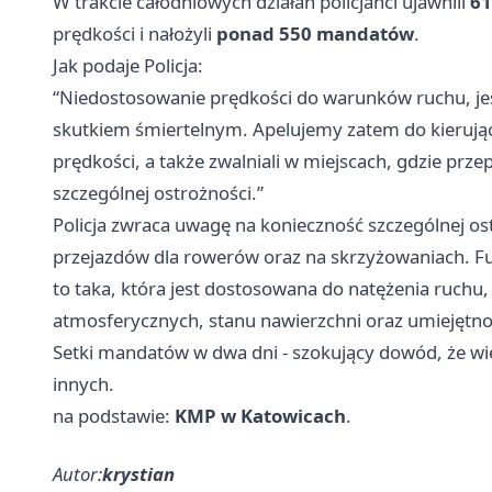
W trakcie całodniowych działań policjanci ujawnili
61
prędkości i nałożyli
ponad 550 mandatów
.
Jak podaje Policja:
“Niedostosowanie prędkości do warunków ruchu, j
skutkiem śmiertelnym. Apelujemy zatem do kierując
prędkości, a także zwalniali w miejscach, gdzie pr
szczególnej ostrożności.”
Policja zwraca uwagę na konieczność szczególnej ost
przejazdów dla rowerów oraz na skrzyżowaniach. Fu
to taka, która jest dostosowana do natężenia ruch
atmosferycznych, stanu nawierzchni oraz umiejętno
Setki mandatów w dwa dni - szokujący dowód, że wi
innych.
na podstawie:
KMP w Katowicach
.
Autor:
krystian