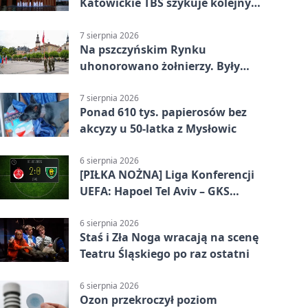
Katowickie TBS szykuje kolejny
budynek
7 sierpnia 2026
Na pszczyńskim Rynku
uhonorowano żołnierzy. Były
odznaczenia i wojskowy sprzęt
7 sierpnia 2026
Ponad 610 tys. papierosów bez
akcyzy u 50-latka z Mysłowic
6 sierpnia 2026
[PIŁKA NOŻNA] Liga Konferencji
UEFA: Hapoel Tel Aviv – GKS
Katowice 2:0 w pierwszym meczu 3.
rundy kwalifikacyjnej
6 sierpnia 2026
Staś i Zła Noga wracają na scenę
Teatru Śląskiego po raz ostatni
6 sierpnia 2026
Ozon przekroczył poziom