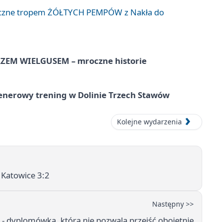
liczne tropem ŻÓŁTYCH PEMPÓW z Nakła do
EM WIELGUSEM – mroczne historie
lenerowy trening w Dolinie Trzech Stawów
Kolejne wydarzenia
 Katowice 3:2
Następny >>
 - dyplomówka, która nie pozwala przejść obojętnie