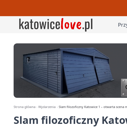
Prz
Strona główna
Wydarzenia
Slam filozoficzny Katowice 1 – otwarta scena
Slam filozoficzny Kato