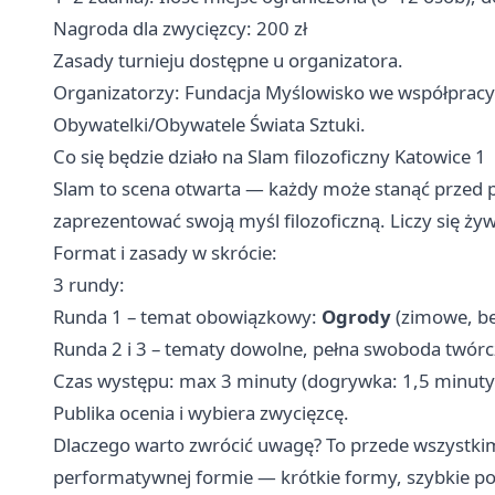
Nagroda dla zwycięzcy: 200 zł
Zasady turnieju dostępne u organizatora.
Organizatorzy: Fundacja Myślowisko we współpracy
Obywatelki/Obywatele Świata Sztuki.
Co się będzie działo na Slam filozoficzny Katowice 1
Slam to scena otwarta — każdy może stanąć przed p
zaprezentować swoją myśl filozoficzną. Liczy się ży
Format i zasady w skrócie:
3 rundy:
Runda 1 – temat obowiązkowy:
Ogrody
(zimowe, be
Runda 2 i 3 – tematy dowolne, pełna swoboda twórc
Czas występu: max 3 minuty (dogrywka: 1,5 minuty
Publika ocenia i wybiera zwycięzcę.
Dlaczego warto zwrócić uwagę? To przede wszystk
performatywnej formie — krótkie formy, szybkie pom