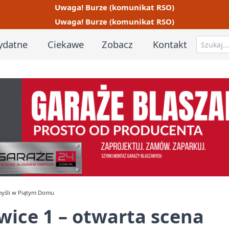
Uwaga! Burze (komunikat RSO)
Uwaga! Burze (komunikat RSO)
ydatne
Ciekawe
Zobacz
Kontakt
 myśli w Piątym Domu
wice 1 – otwarta scena