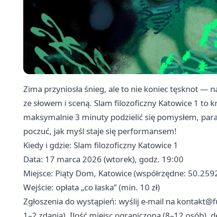
Zima przyniosła śnieg, ale to nie koniec tęsknot — n
ze słowem i sceną. Slam filozoficzny Katowice 1 to k
maksymalnie 3 minuty podzielić się pomysłem, para
poczuć, jak myśl staje się performansem!
Kiedy i gdzie: Slam filozoficzny Katowice 1
Data: 17 marca 2026 (wtorek), godz. 19:00
Miejsce: Piąty Dom, Katowice (współrzędne: 50.2
Wejście: opłata „co łaska” (min. 10 zł)
Zgłoszenia do wystąpień: wyślij e-mail na
kontakt@f
1–2 zdania). Ilość miejsc ograniczona (8–12 osób), 