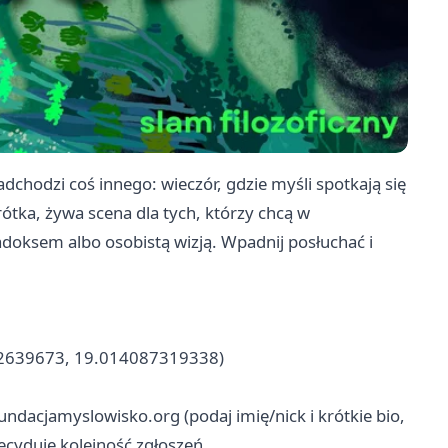
adchodzi coś innego: wieczór, gdzie myśli spotkają się
rótka, żywa scena dla tych, którzy chcą w
doksem albo osobistą wizją. Wpadnij posłuchać i
592639673, 19.014087319338)
undacjamyslowisko.org
(podaj imię/nick i krótkie bio,
decyduje kolejność zgłoszeń.