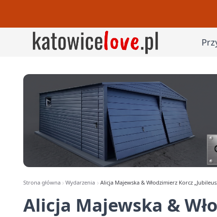
Prz
Strona główna
Wydarzenia
Alicja Majewska & Włodzimierz Korcz „Jubile
Alicja Majewska & Wło