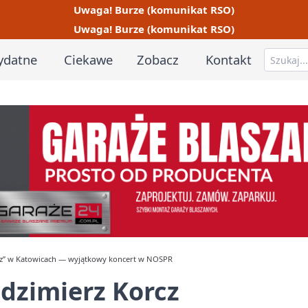
Uwaga! Burze (komunikat RSO)
Uwaga! Burze (komunikat RSO)
ydatne
Ciekawe
Zobacz
Kontakt
usz” w Katowicach — wyjątkowy koncert w NOSPR
dzimierz Korcz