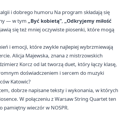
stalgii i dobrego humoru Na program składają się
ceny — w tym
„Być kobietą”
,
„Odkryjemy miłość
awią się też mniej oczywiste piosenki, które mogą
ień i emocji, które zwykle najlepiej wybrzmiewają
ie. Alicja Majewska, znana z mistrzowskich
zimierz Korcz od lat tworzą duet, który łączy klasę,
 ogromnym doświadczeniem i sercem do muzyki
ńców Katowic?
atem, dobrze napisane teksty i wykonania, w których
w piosence. W połączeniu z Warsaw String Quartet ten
rdzo pamiętny wieczór w NOSPR.