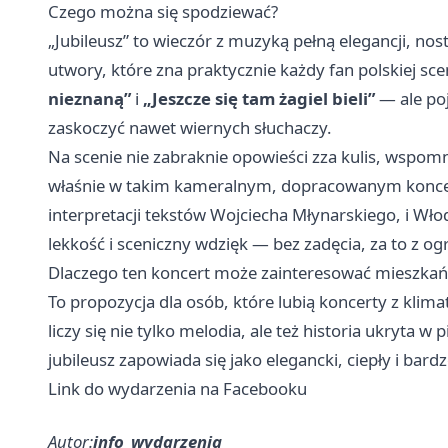
Czego można się spodziewać?
„Jubileusz” to wieczór z muzyką pełną elegancji, no
utwory, które zna praktycznie każdy fan polskiej s
nieznaną”
i
„Jeszcze się tam żagiel bieli”
— ale poj
zaskoczyć nawet wiernych słuchaczy.
Na scenie nie zabraknie opowieści zza kulis, wspomn
właśnie w takim kameralnym, dopracowanym koncerc
interpretacji tekstów Wojciecha Młynarskiego, i Włod
lekkość i sceniczny wdzięk — bez zadęcia, za to z
Dlaczego ten koncert może zainteresować mieszka
To propozycja dla osób, które lubią koncerty z klim
liczy się nie tylko melodia, ale też historia ukryta 
jubileusz zapowiada się jako elegancki, ciepły i ba
Link do wydarzenia na Facebooku
Autor:
info_wydarzenia