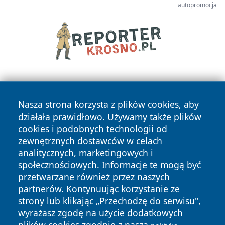
autopromocja
Nasza strona korzysta z plików cookies, aby
działała prawidłowo. Używamy także plików
cookies i podobnych technologii od
zewnętrznych dostawców w celach
Copyright © 2026 katowicelove.pl Wszystkie prawa
analitycznych, marketingowych i
zastrzeżone.
społecznościowych. Informacje te mogą być
przetwarzane również przez naszych
partnerów. Kontynuując korzystanie ze
Polityka
Polityka
News
Autorzy
strony lub klikając „Przechodzę do serwisu",
Prywatności
Cookies
wyrażasz zgodę na użycie dodatkowych