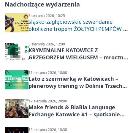
Nadchodzące wydarzenia
8 sierpnia 2026, 10:25
śląsko-zagłębiowskie szwendanie
okoliczne tropem ŻÓŁTYCH PEMPÓW z
Nakła do Miechowic
8 sierpnia 2026, 12:00
KRYMINALNE KATOWICE Z
GRZEGORZEM WIELGUSEM – mroczne
historie
11 sierpnia 2026, 18:00
Lato z szermierką w Katowicach –
plenerowy trening w Dolinie Trzech
Stawów
12 sierpnia 2026, 20:00
Make friends & BlaBla Language
Exchange Katowice #1 – spotkanie
językowe
15 sierpnia 2026, 18:30