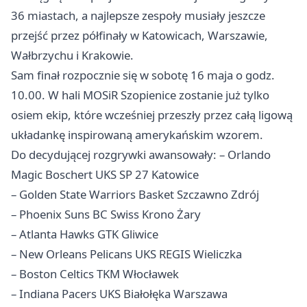
36 miastach, a najlepsze zespoły musiały jeszcze
przejść przez półfinały w Katowicach,
Warszawie
,
Wałbrzychu
i Krakowie.
Sam finał rozpocznie się w sobotę 16 maja o godz.
10.00. W hali MOSiR Szopienice zostanie już tylko
osiem ekip, które wcześniej przeszły przez całą ligową
układankę inspirowaną amerykańskim wzorem.
Do decydującej rozgrywki awansowały: – Orlando
Magic Boschert UKS SP 27 Katowice
– Golden State Warriors Basket Szczawno Zdrój
– Phoenix Suns BC Swiss Krono Żary
– Atlanta Hawks GTK Gliwice
– New Orleans Pelicans UKS REGIS Wieliczka
– Boston Celtics TKM Włocławek
– Indiana Pacers UKS Białołęka Warszawa