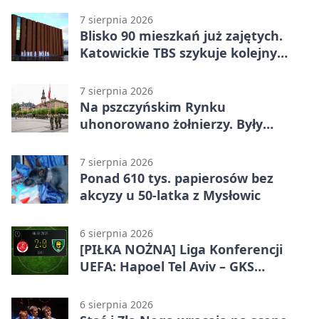
7 sierpnia 2026
Blisko 90 mieszkań już zajętych.
Katowickie TBS szykuje kolejny
budynek
7 sierpnia 2026
Na pszczyńskim Rynku
uhonorowano żołnierzy. Były
odznaczenia i wojskowy sprzęt
7 sierpnia 2026
Ponad 610 tys. papierosów bez
akcyzy u 50-latka z Mysłowic
6 sierpnia 2026
[PIŁKA NOŻNA] Liga Konferencji
UEFA: Hapoel Tel Aviv – GKS
Katowice 2:0 w pierwszym meczu 3.
rundy kwalifikacyjnej
6 sierpnia 2026