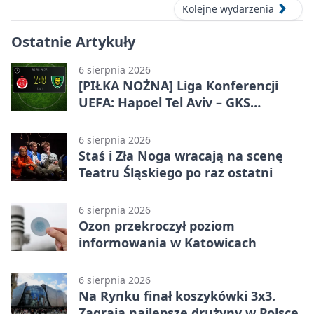
Kolejne wydarzenia
Ostatnie Artykuły
6 sierpnia 2026
[PIŁKA NOŻNA] Liga Konferencji
UEFA: Hapoel Tel Aviv – GKS
Katowice 2:0 w pierwszym meczu 3.
rundy kwalifikacyjnej
6 sierpnia 2026
Staś i Zła Noga wracają na scenę
Teatru Śląskiego po raz ostatni
6 sierpnia 2026
Ozon przekroczył poziom
informowania w Katowicach
6 sierpnia 2026
Na Rynku finał koszykówki 3x3.
Zagrają najlepsze drużyny w Polsce