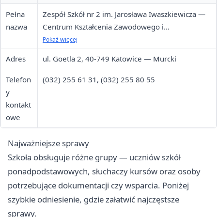
Pełna
Zespół Szkół nr 2 im. Jarosława Iwaszkiewicza —
nazwa
Centrum Kształcenia Zawodowego i
Ustawicznego w Katowicach
Pokaż więcej
Adres
ul. Goetla 2, 40-749 Katowice — Murcki
Telefon
(032) 255 61 31, (032) 255 80 55
y
kontakt
owe
Najważniejsze sprawy
Szkoła obsługuje różne grupy — uczniów szkół
ponadpodstawowych, słuchaczy kursów oraz osoby
potrzebujące dokumentacji czy wsparcia. Poniżej
szybkie odniesienie, gdzie załatwić najczęstsze
sprawy.