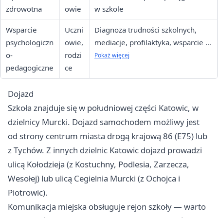
zdrowotna
owie
w szkole
Wsparcie
Uczni
Diagnoza trudności szkolnych,
psychologiczn
owie,
mediacje, profilaktyka, wsparcie w
o-
rodzi
sytuacjach kryzysowych
Pokaż więcej
pedagogiczne
ce
Dojazd
Szkoła znajduje się w południowej części Katowic, w
dzielnicy Murcki. Dojazd samochodem możliwy jest
od strony centrum miasta drogą krajową 86 (E75) lub
z Tychów. Z innych dzielnic Katowic dojazd prowadzi
ulicą Kołodzieja (z Kostuchny, Podlesia, Zarzecza,
Wesołej) lub ulicą Cegielnia Murcki (z Ochojca i
Piotrowic).
Komunikacja miejska obsługuje rejon szkoły — warto