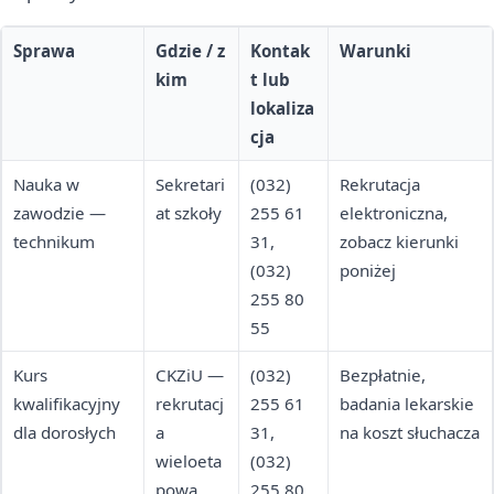
Sprawa
Gdzie / z
Kontak
Warunki
kim
t lub
lokaliza
cja
Nauka w
Sekretari
(032)
Rekrutacja
zawodzie —
at szkoły
255 61
elektroniczna,
technikum
31,
zobacz kierunki
(032)
poniżej
255 80
55
Kurs
CKZiU —
(032)
Bezpłatnie,
kwalifikacyjny
rekrutacj
255 61
badania lekarskie
dla dorosłych
a
31,
na koszt słuchacza
wieloeta
(032)
powa
255 80