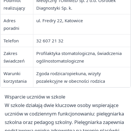
Podmiot
Medyczny TOMMED Sp. z o.o. Ośrodek
realizujący
Diagnostyki Sp. k.
Adres
ul. Fredry 22, Katowice
poradni
Telefon
32 607 21 32
Zakres
Profilaktyka stomatologiczna, świadczenia
świadczeń
ogólnostomatologiczne
Warunki
Zgoda rodzica/opiekuna, wizyty
korzystania
pozalekcyjne w obecności rodzica
Wsparcie uczniów w szkole
W szkole działają dwie kluczowe osoby wspierające
uczniów w codziennym funkcjonowaniu: pielęgniarka
szkolna oraz pedagog szkolny. Pielęgniarka zapewnia
podstawową opiekę zdrowotną na terenie placówki —