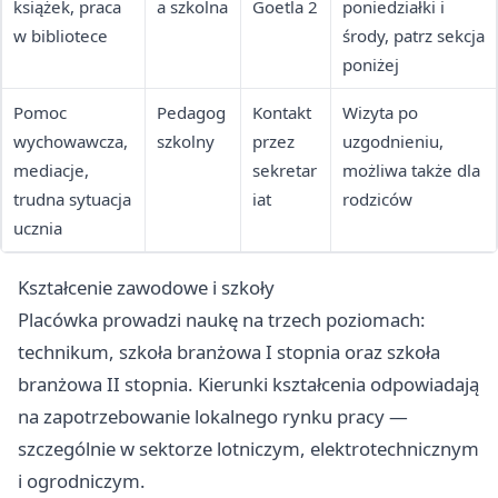
książek, praca
a szkolna
Goetla 2
poniedziałki i
w bibliotece
środy, patrz sekcja
poniżej
Pomoc
Pedagog
Kontakt
Wizyta po
wychowawcza,
szkolny
przez
uzgodnieniu,
mediacje,
sekretar
możliwa także dla
trudna sytuacja
iat
rodziców
ucznia
Kształcenie zawodowe i szkoły
Placówka prowadzi naukę na trzech poziomach:
technikum, szkoła branżowa I stopnia oraz szkoła
branżowa II stopnia. Kierunki kształcenia odpowiadają
na zapotrzebowanie lokalnego rynku pracy —
szczególnie w sektorze lotniczym, elektrotechnicznym
i ogrodniczym.