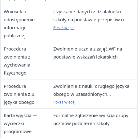
Wniosek o
Uzyskanie danych z działalności
udostępnienie
szkoły na podstawie przepisów o
informacji
dostępie do informacji publicznej
Pokaż więcej
publicznej
Procedura
Zwolnienie ucznia z zajęć WF na
zwolnienia z
podstawie wskazań lekarskich
wychowania
fizycznego
Procedura
Zwolnienie z nauki drugiego języka
zwolnienia z II
obcego w uzasadnionych
języka obcego
przypadkach
Pokaż więcej
Karta wyjścia —
Formalne zgłoszenie wyjścia grupy
wycieczki
uczniów poza teren szkoły
programowe