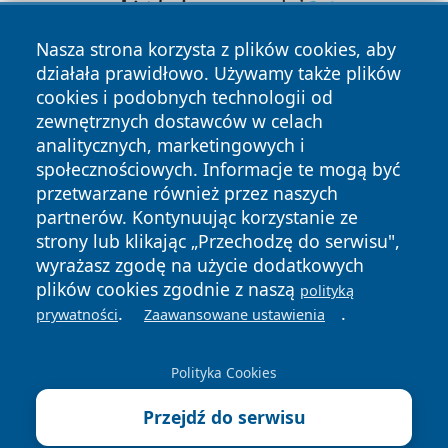
Nasza strona korzysta z plików cookies, aby
działała prawidłowo. Używamy także plików
cookies i podobnych technologii od
zewnętrznych dostawców w celach
analitycznych, marketingowych i
społecznościowych. Informacje te mogą być
przetwarzane również przez naszych
Copyright © 2026 katowicelove.pl Wszystkie prawa
zastrzeżone.
partnerów. Kontynuując korzystanie ze
strony lub klikając „Przechodzę do serwisu",
wyrażasz zgodę na użycie dodatkowych
Polityka
Polityka
plików cookies zgodnie z naszą
polityką
News
Autorzy
Prywatności
Cookies
.
.
prywatności
Zaawansowane ustawienia
Polityka Cookies
Przejdź do serwisu