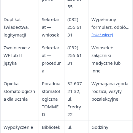
55
Duplikat
Sekretari
(032)
Wypełniony
świadectwa,
at —
255 61
formularz, odbiór
legitymacji
wniosek
31
osobisty lub przez
Pokaż więcej
pełnomocnika
Zwolnienie z
Sekretari
(032)
Wniosek +
WF lub II
at —
255 61
załączniki
języka
procedur
31
medyczne lub
a
inne
Opieka
Poradnia
32 607
Wymagana zgoda
stomatologiczn
stomatol
21 32,
rodzica, wizyty
a dla ucznia
ogiczna
ul.
pozalekcyjne
TOMME
Fredry
D
22
Wypożyczenie
Bibliotek
ul.
Godziny: