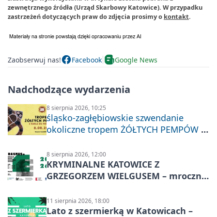
zewnętrznego źródła (Urząd Skarbowy Katowice). W przypadku
zastrzeżeń dotyczących praw do zdjęcia prosimy o
kontakt
.
Zaobserwuj nas!
Facebook
Google News
Nadchodzące wydarzenia
8 sierpnia 2026, 10:25
śląsko-zagłębiowskie szwendanie
okoliczne tropem ŻÓŁTYCH PEMPÓW z
Nakła do Miechowic
8 sierpnia 2026, 12:00
KRYMINALNE KATOWICE Z
GRZEGORZEM WIELGUSEM – mroczne
historie
11 sierpnia 2026, 18:00
Lato z szermierką w Katowicach –