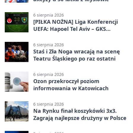
6 sierpnia 2026
[PIŁKA NOŻNA] Liga Konferencji
UEFA: Hapoel Tel Aviv – GKS
Katowice 2:0 w pierwszym meczu 3.
rundy kwalifikacyjnej
6 sierpnia 2026
Staś i Zła Noga wracają na scenę
Teatru Śląskiego po raz ostatni
6 sierpnia 2026
Ozon przekroczył poziom
informowania w Katowicach
6 sierpnia 2026
Na Rynku finał koszykówki 3x3.
Zagrają najlepsze drużyny w Polsce