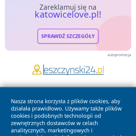
Zareklamuj się na
katowicelove.pl!
SPRAWDŹ SZCZEGÓŁY
autopromocja
Nasza strona korzysta z plików cookies, aby
działała prawidłowo. Używamy także plików
cookies i podobnych technologii od
zewnętrznych dostawców w celach
Copyright © 2026 katowicelove.pl Wszystkie prawa
analitycznych, marketingowych i
zastrzeżone.