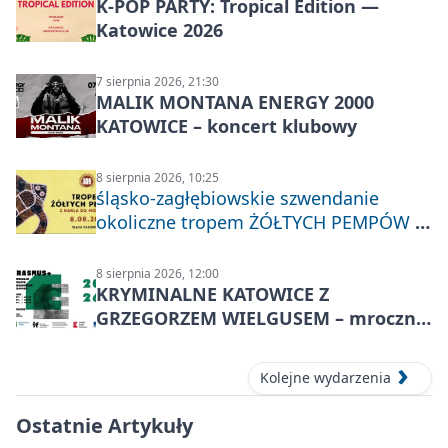
K-POP PARTY: Tropical Edition —
Katowice 2026
7 sierpnia 2026, 21:30
MALIK MONTANA ENERGY 2000
KATOWICE – koncert klubowy
8 sierpnia 2026, 10:25
śląsko-zagłębiowskie szwendanie
okoliczne tropem ŻÓŁTYCH PEMPÓW z
Nakła do Miechowic
8 sierpnia 2026, 12:00
KRYMINALNE KATOWICE Z
GRZEGORZEM WIELGUSEM – mroczne
historie
Kolejne wydarzenia
Ostatnie Artykuły