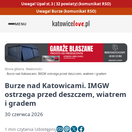
Uwaga! Upał st.3 ( 32 powiaty) (komunikat RSO)
Uwaga! Burze (komunikat RSO)
MENU
Strona główna
Wiadomości
Burze nad Katowicami. IMGW ostrzega przed deszczem, wiatrem i gradem
Burze nad Katowicami. IMGW
ostrzega przed deszczem, wiatrem
i gradem
30 czerwca 2026
1 min czytania
Udostępnij