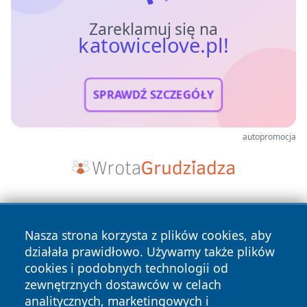
Zareklamuj się na
katowicelove.pl!
SPRAWDŹ SZCZEGÓŁY
autopromocja
Nasza strona korzysta z plików cookies, aby
działała prawidłowo. Używamy także plików
cookies i podobnych technologii od
zewnętrznych dostawców w celach
Copyright © 2026 katowicelove.pl Wszystkie prawa
analitycznych, marketingowych i
zastrzeżone.