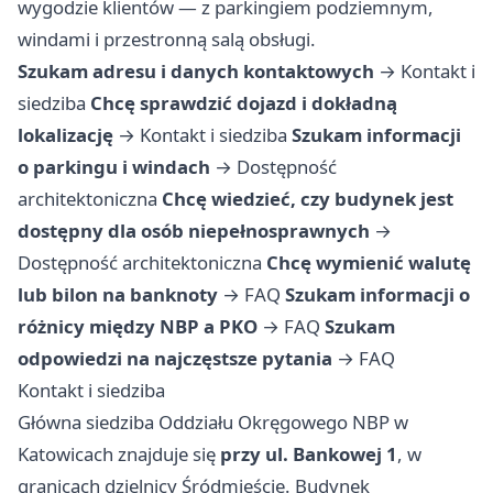
wygodzie klientów — z parkingiem podziemnym,
windami i przestronną salą obsługi.
Szukam adresu i danych kontaktowych
→
Kontakt i
siedziba
Chcę sprawdzić dojazd i dokładną
lokalizację
→
Kontakt i siedziba
Szukam informacji
o parkingu i windach
→
Dostępność
architektoniczna
Chcę wiedzieć, czy budynek jest
dostępny dla osób niepełnosprawnych
→
Dostępność architektoniczna
Chcę wymienić walutę
lub bilon na banknoty
→
FAQ
Szukam informacji o
różnicy między NBP a PKO
→
FAQ
Szukam
odpowiedzi na najczęstsze pytania
→
FAQ
Kontakt i siedziba
Główna siedziba Oddziału Okręgowego NBP w
Katowicach znajduje się
przy ul. Bankowej 1
, w
granicach dzielnicy Śródmieście. Budynek