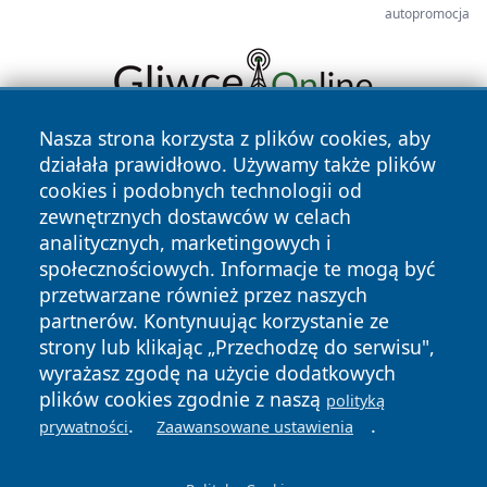
autopromocja
Nasza strona korzysta z plików cookies, aby
działała prawidłowo. Używamy także plików
cookies i podobnych technologii od
zewnętrznych dostawców w celach
analitycznych, marketingowych i
społecznościowych. Informacje te mogą być
Copyright © 2026 katowicelove.pl Wszystkie prawa
przetwarzane również przez naszych
zastrzeżone.
partnerów. Kontynuując korzystanie ze
strony lub klikając „Przechodzę do serwisu",
wyrażasz zgodę na użycie dodatkowych
Polityka
Polityka
News
Autorzy
plików cookies zgodnie z naszą
Prywatności
Cookies
polityką
.
.
prywatności
Zaawansowane ustawienia