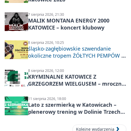
7 sierpnia 2026, 21:30
MALIK MONTANA ENERGY 2000
KATOWICE – koncert klubowy
8 sierpnia 2026, 10:25
śląsko-zagłębiowskie szwendanie
okoliczne tropem ŻÓŁTYCH PEMPÓW z
Nakła do Miechowic
8 sierpnia 2026, 12:00
KRYMINALNE KATOWICE Z
GRZEGORZEM WIELGUSEM – mroczne
historie
11 sierpnia 2026, 18:00
Lato z szermierką w Katowicach –
plenerowy trening w Dolinie Trzech
Stawów
Kolejne wydarzenia