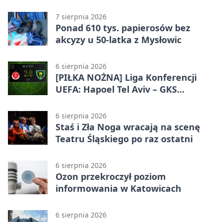
odznaczenia i wojskowy sprzęt
7 sierpnia 2026
Ponad 610 tys. papierosów bez
akcyzy u 50-latka z Mysłowic
6 sierpnia 2026
[PIŁKA NOŻNA] Liga Konferencji
UEFA: Hapoel Tel Aviv – GKS
Katowice 2:0 w pierwszym meczu 3.
rundy kwalifikacyjnej
6 sierpnia 2026
Staś i Zła Noga wracają na scenę
Teatru Śląskiego po raz ostatni
6 sierpnia 2026
Ozon przekroczył poziom
informowania w Katowicach
6 sierpnia 2026