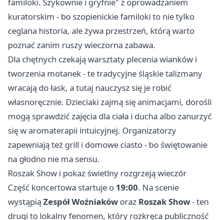
familoki. Szykownie i gryfnie" z oprowadzaniem
kuratorskim - bo szopienickie familoki to nie tylko
ceglana historia, ale żywa przestrzeń, którą warto
poznać zanim ruszy wieczorna zabawa.
Dla chętnych czekają warsztaty plecenia wianków i
tworzenia motanek - te tradycyjne śląskie talizmany
wracają do łask, a tutaj nauczysz się je robić
własnoręcznie. Dzieciaki zajmą się animacjami, dorośli
mogą sprawdzić zajęcia dla ciała i ducha albo zanurzyć
się w aromaterapii intuicyjnej. Organizatorzy
zapewniają też grill i domowe ciasto - bo świętowanie
na głodno nie ma sensu.
Roszak Show i pokaz świetlny rozgrzeją wieczór
Część koncertowa startuje o
19:00
. Na scenie
wystąpią
Zespół Woźniaków
oraz
Roszak Show
- ten
drugi to lokalny fenomen, który rozkręca publiczność