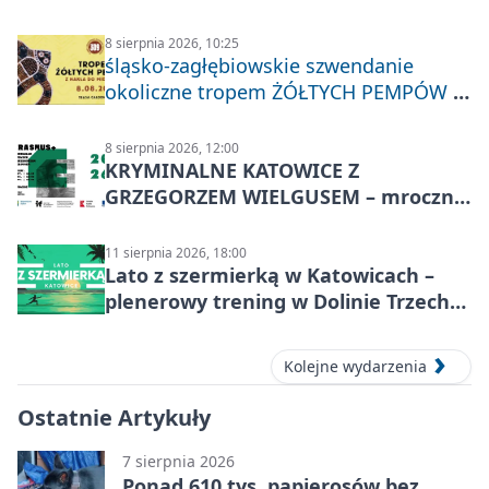
8 sierpnia 2026, 10:25
śląsko-zagłębiowskie szwendanie
okoliczne tropem ŻÓŁTYCH PEMPÓW z
Nakła do Miechowic
8 sierpnia 2026, 12:00
KRYMINALNE KATOWICE Z
GRZEGORZEM WIELGUSEM – mroczne
historie
11 sierpnia 2026, 18:00
Lato z szermierką w Katowicach –
plenerowy trening w Dolinie Trzech
Stawów
Kolejne wydarzenia
Ostatnie Artykuły
7 sierpnia 2026
Ponad 610 tys. papierosów bez