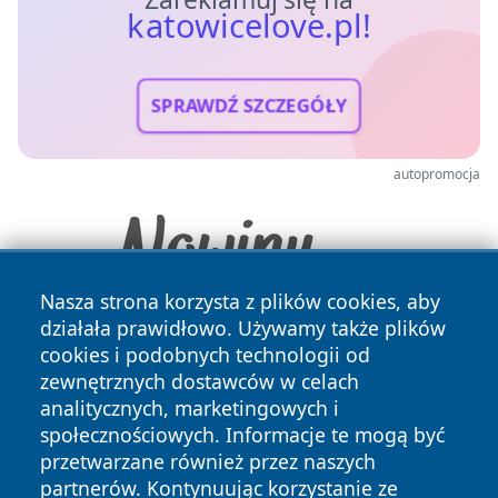
katowicelove.pl!
SPRAWDŹ SZCZEGÓŁY
autopromocja
Nasza strona korzysta z plików cookies, aby
działała prawidłowo. Używamy także plików
cookies i podobnych technologii od
zewnętrznych dostawców w celach
analitycznych, marketingowych i
społecznościowych. Informacje te mogą być
przetwarzane również przez naszych
Copyright © 2026 katowicelove.pl Wszystkie prawa
partnerów. Kontynuując korzystanie ze