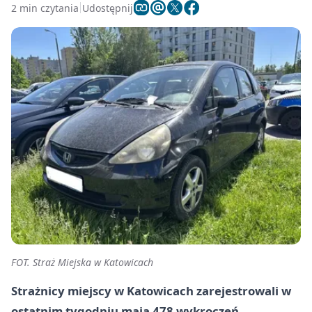
2 min czytania
Udostępnij
FOT. Straż Miejska w Katowicach
Strażnicy miejscy w Katowicach zarejestrowali w
ostatnim tygodniu maja 478 wykroczeń