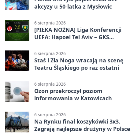
akcyzy u 50-latka z Mysłowic
6 sierpnia 2026
[PIŁKA NOŻNA] Liga Konferencji
UEFA: Hapoel Tel Aviv – GKS
Katowice 2:0 w pierwszym meczu 3.
rundy kwalifikacyjnej
6 sierpnia 2026
Staś i Zła Noga wracają na scenę
Teatru Śląskiego po raz ostatni
6 sierpnia 2026
Ozon przekroczył poziom
informowania w Katowicach
6 sierpnia 2026
Na Rynku finał koszykówki 3x3.
Zagrają najlepsze drużyny w Polsce