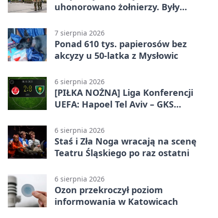
uhonorowano żołnierzy. Były
odznaczenia i wojskowy sprzęt
7 sierpnia 2026
Ponad 610 tys. papierosów bez
akcyzy u 50-latka z Mysłowic
6 sierpnia 2026
[PIŁKA NOŻNA] Liga Konferencji
UEFA: Hapoel Tel Aviv – GKS
Katowice 2:0 w pierwszym meczu 3.
rundy kwalifikacyjnej
6 sierpnia 2026
Staś i Zła Noga wracają na scenę
Teatru Śląskiego po raz ostatni
6 sierpnia 2026
Ozon przekroczył poziom
informowania w Katowicach