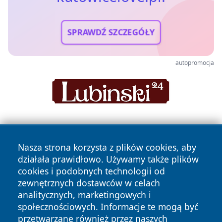
SPRAWDŹ SZCZEGÓŁY
autopromocja
Nasza strona korzysta z plików cookies, aby
działała prawidłowo. Używamy także plików
cookies i podobnych technologii od
zewnętrznych dostawców w celach
Copyright © 2026 katowicelove.pl Wszystkie prawa
analitycznych, marketingowych i
zastrzeżone.
społecznościowych. Informacje te mogą być
przetwarzane również przez naszych