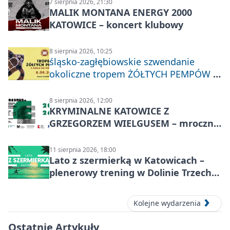
7 sierpnia 2026, 21:30
MALIK MONTANA ENERGY 2000
KATOWICE – koncert klubowy
8 sierpnia 2026, 10:25
śląsko-zagłębiowskie szwendanie
okoliczne tropem ŻÓŁTYCH PEMPÓW z
Nakła do Miechowic
8 sierpnia 2026, 12:00
KRYMINALNE KATOWICE Z
GRZEGORZEM WIELGUSEM – mroczne
historie
11 sierpnia 2026, 18:00
Lato z szermierką w Katowicach –
plenerowy trening w Dolinie Trzech
Stawów
Kolejne wydarzenia
Ostatnie Artykuły