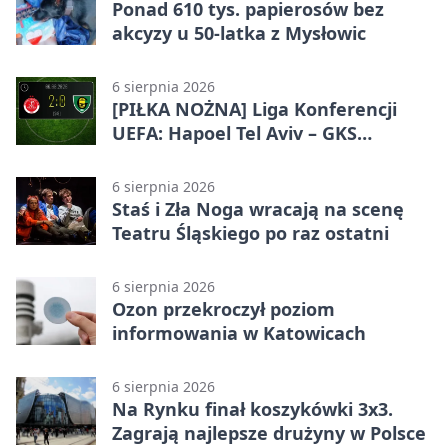
Ponad 610 tys. papierosów bez
akcyzy u 50-latka z Mysłowic
6 sierpnia 2026
[PIŁKA NOŻNA] Liga Konferencji
UEFA: Hapoel Tel Aviv – GKS
Katowice 2:0 w pierwszym meczu 3.
rundy kwalifikacyjnej
6 sierpnia 2026
Staś i Zła Noga wracają na scenę
Teatru Śląskiego po raz ostatni
6 sierpnia 2026
Ozon przekroczył poziom
informowania w Katowicach
6 sierpnia 2026
Na Rynku finał koszykówki 3x3.
Zagrają najlepsze drużyny w Polsce