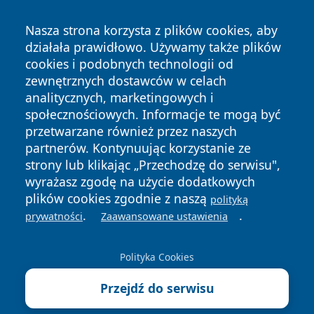
Nasza strona korzysta z plików cookies, aby
działała prawidłowo. Używamy także plików
cookies i podobnych technologii od
zewnętrznych dostawców w celach
Copyright © 2026 katowicelove.pl Wszystkie prawa
analitycznych, marketingowych i
zastrzeżone.
społecznościowych. Informacje te mogą być
przetwarzane również przez naszych
partnerów. Kontynuując korzystanie ze
Polityka
Polityka
News
Autorzy
strony lub klikając „Przechodzę do serwisu",
Prywatności
Cookies
wyrażasz zgodę na użycie dodatkowych
plików cookies zgodnie z naszą
polityką
.
.
prywatności
Zaawansowane ustawienia
Polityka Cookies
Przejdź do serwisu