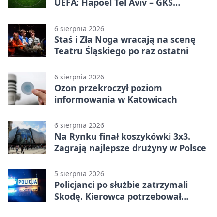
UEFA: Hapoel Tel Aviv – GKS
Katowice 2:0 w pierwszym meczu 3.
rundy kwalifikacyjnej
6 sierpnia 2026
Staś i Zła Noga wracają na scenę
Teatru Śląskiego po raz ostatni
6 sierpnia 2026
Ozon przekroczył poziom
informowania w Katowicach
6 sierpnia 2026
Na Rynku finał koszykówki 3x3.
Zagrają najlepsze drużyny w Polsce
5 sierpnia 2026
Policjanci po służbie zatrzymali
Skodę. Kierowca potrzebował
pomocy