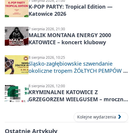
7 sierpnia 2026, 21:00
K-POP PARTY: Tropical Edition —
Katowice 2026
7 sierpnia 2026, 21:30
MALIK MONTANA ENERGY 2000
KATOWICE – koncert klubowy
8 sierpnia 2026, 10:25
śląsko-zagłębiowskie szwendanie
okoliczne tropem ŻÓŁTYCH PEMPÓW z
Nakła do Miechowic
8 sierpnia 2026, 12:00
KRYMINALNE KATOWICE Z
GRZEGORZEM WIELGUSEM – mroczne
historie
Kolejne wydarzenia
Ostatnie Artykuły